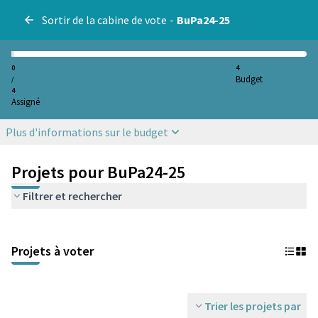
Sortir de la cabine de vote
-
BuPa24-25
0
4
Budget
/
4
Assigné
Plus d'informations sur le budget
Projets pour BuPa24-25
Filtrer et rechercher
Projets à voter
Trier les projets par