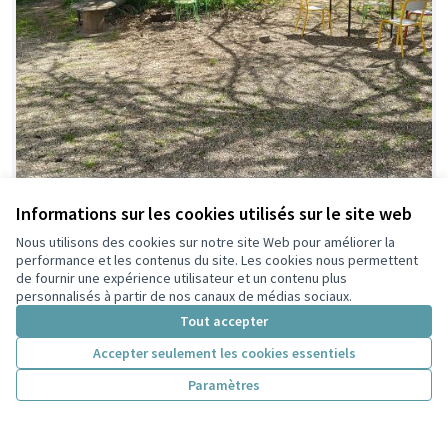
Informations sur les cookies utilisés sur le site web
18 - Un jardin pour tous à la Maison du
Nous utilisons des cookies sur notre site Web pour améliorer la
performance et les contenus du site. Les cookies nous permettent
Citoyen
de fournir une expérience utilisateur et un contenu plus
Nous proposons d’aménager un jardin ombragé et
personnalisés à partir de nos canaux de médias sociaux.
ludique pour tous ! Un espace de jeux pour les enfants et
Tout accepter
un...
Cadre de vie et espaces verts
Buers Croix-Luizet
Accepter seulement les cookies essentiels
11 000 €
Paramètres