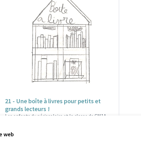
21 - Une boîte à livres pour petits et
grands lecteurs !
Les enfants du périscolaire et la classe de CM1A
installeront une boîte à livres près de l’école
Descartes. Elle offrira...
te web
Culture et patrimoine
Charpennes Tonkin