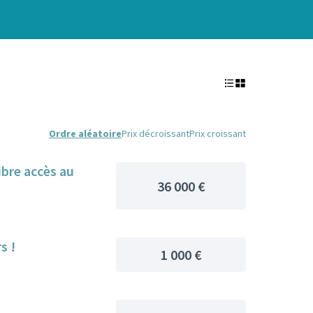
Ordre aléatoire
Prix décroissant
Prix croissant
ibre accès au
36 000 €
s !
1 000 €