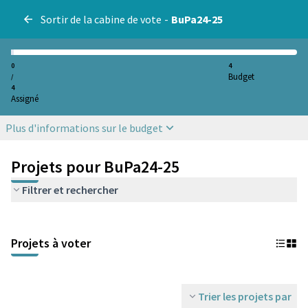
Sortir de la cabine de vote
-
BuPa24-25
0
4
Budget
/
4
Assigné
Plus d'informations sur le budget
Projets pour BuPa24-25
Filtrer et rechercher
Projets à voter
Trier les projets par