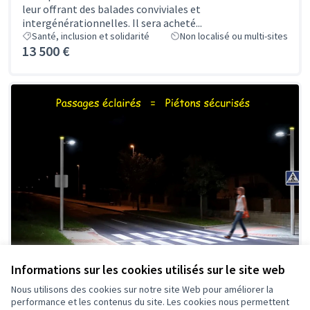
leur offrant des balades conviviales et
intergénérationnelles. Il sera acheté...
Santé, inclusion et solidarité
Non localisé ou multi-sites
13 500 €
Informations sur les cookies utilisés sur le site web
Nous utilisons des cookies sur notre site Web pour améliorer la
performance et les contenus du site. Les cookies nous permettent
07 - Des passages piétons mieux éclairés