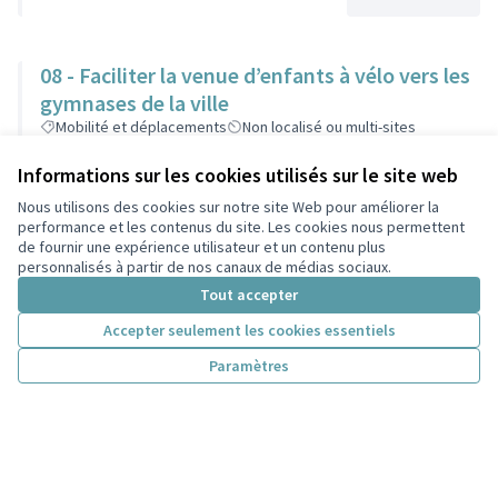
08 - Faciliter la venue d’enfants à vélo vers les
gymnases de la ville
Mobilité et déplacements
Non localisé ou multi-sites
60 000 €
Informations sur les cookies utilisés sur le site web
Nous utilisons des cookies sur notre site Web pour améliorer la
performance et les contenus du site. Les cookies nous permettent
de fournir une expérience utilisateur et un contenu plus
09 - Des promenades en triporteur pour les
personnalisés à partir de nos canaux de médias sociaux.
personnes âgées
Tout accepter
Santé, inclusion et solidarité
Non localisé ou multi-sites
Accepter seulement les cookies essentiels
13 500 €
Paramètres