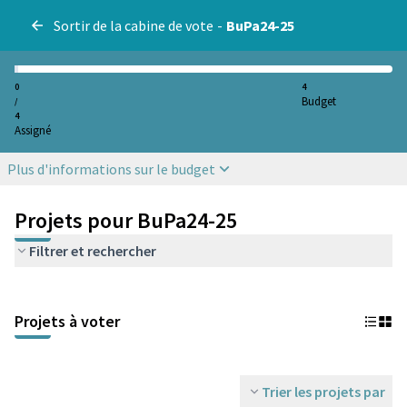
Sortir de la cabine de vote
-
BuPa24-25
0
4
Budget
/
4
Assigné
Plus d'informations sur le budget
Projets pour BuPa24-25
Filtrer et rechercher
Projets à voter
Trier les projets par