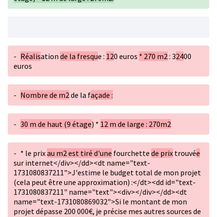
-
Réalis
ation
de la fresqu
e :
12
0 euros
* 270 m2
: 3
24
00
euros
-
Nombre de m2
de la f
açade :
-
30 m de haut (9 étage
) *
12 m de large : 270m2
-
* le prix
au m2 est tiré d'une
fourchette
de prix
trouvé
e
sur internet</div></dd><dt name="text-
1731080837211">J'estime le budget total de mon projet
(cela peut être une approximation) :</dt><dd id="text-
1731080837211" name="text"><div></div></dd><dt
name="text-1731080869032">Si le montant de mon
projet dépasse 200 000€, je précise mes autres sources de