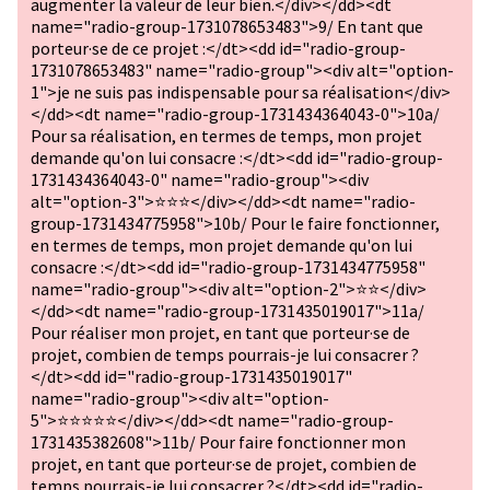
augmenter la valeur de leur bien.</div></dd><dt
name="radio-group-1731078653483">9/ En tant que
porteur·se de ce projet :</dt><dd id="radio-group-
1731078653483" name="radio-group"><div alt="option-
1">je ne suis pas indispensable pour sa réalisation</div>
</dd><dt name="radio-group-1731434364043-0">10a/
Pour sa réalisation, en termes de temps, mon projet
demande qu'on lui consacre :</dt><dd id="radio-group-
1731434364043-0" name="radio-group"><div
alt="option-3">⭐⭐⭐</div></dd><dt name="radio-
group-1731434775958">10b/ Pour le faire fonctionner,
en termes de temps, mon projet demande qu'on lui
consacre :</dt><dd id="radio-group-1731434775958"
name="radio-group"><div alt="option-2">⭐⭐</div>
</dd><dt name="radio-group-1731435019017">11a/
Pour réaliser mon projet, en tant que porteur·se de
projet, combien de temps pourrais-je lui consacrer ?
</dt><dd id="radio-group-1731435019017"
name="radio-group"><div alt="option-
5">⭐⭐⭐⭐⭐</div></dd><dt name="radio-group-
1731435382608">11b/ Pour faire fonctionner mon
projet, en tant que porteur·se de projet, combien de
temps pourrais-je lui consacrer ?</dt><dd id="radio-