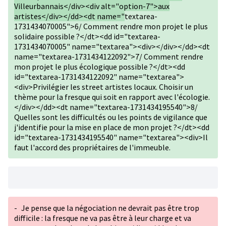
Villeurbannais</div><div alt="option-7">aux
artistes</div></dd><dt name="
textarea-
1731434070005">6/ Comment rendre mon projet le plus
solidaire possible ?</dt><dd id="textarea-
1731434070005" name="textarea"><div></div></dd><dt
name="textarea-1731434122092">7/ Comment rendre
mon projet le plus écologique possible ?</dt><dd
id="textarea-1731434122092" name="textarea">
<div>Privilégier les street artistes locaux. Choisir un
thème pour la fresque qui soit en rapport avec l'écologie.
</div></dd><dt name="textarea-1731434195540">8/
Quelles sont les difficultés ou les points de vigilance que
j'identifie pour la mise en place de mon projet ?</dt><dd
id="textarea-1731434195540" name="textarea"><div>Il
faut l'accord des propriétaires de l'immeuble.
-
Je pense que la négociation ne devrait pas être trop
difficile : la fresque ne va pas être à leur charge et va