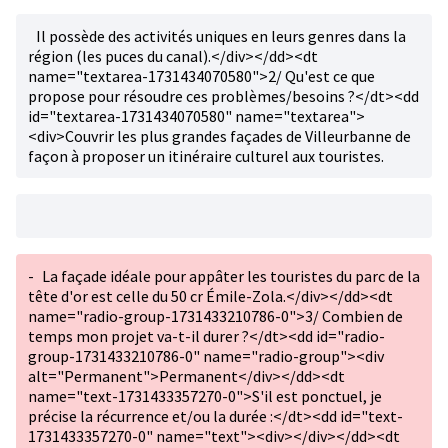
Il possède des activités uniques en leurs genres dans la
région (les puces du canal).</div></dd><dt
name="textarea-1731434070580">2/ Qu'est ce que
propose pour résoudre ces problèmes/besoins ?</dt><dd
id="textarea-1731434070580" name="textarea">
<div>Couvrir les plus grandes façades de Villeurbanne de
façon à proposer un itinéraire culturel aux touristes.
-
La façade idéale pour appâter les touristes du parc de la
tête d'or est celle du 50 cr Émile-Zola.</div></dd><dt
name="radio-group-1731433210786-0">3/ Combien de
temps mon projet va-t-il durer ?</dt><dd id="radio-
group-1731433210786-0" name="radio-group"><div
alt="Permanent">Permanent</div></dd><dt
name="text-1731433357270-0">S'il est ponctuel, je
précise la récurrence et/ou la durée :</dt><dd id="text-
1731433357270-0" name="text"><div></div></dd><dt