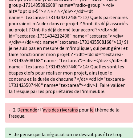
group-1731435382608" name="radio-group"><div
alt="option-5">⭐⭐⭐⭐⭐</div></dd><dt
name="textarea-1731434212436">12/ Quels partenaires
pourraient m'aider dans ce projet ? Sont-ils déjà associés
au projet ? Ont-ils déjà donné leur accord ?</dt><dd
id="textarea-1731434212436" name="textarea"><div>
</div></dd><dt name="textarea-1731435508168">13/ Si
je ne suis pas en mesure de m'impliquer, qui peut gérer et
faire fonctionner mon projet ? </dt><dd id="textarea-
1731435508168" name="textarea"><div></div></dd><dt
name="textarea-1731435507440">14/ Quelles sont les
étapes clefs pour réaliser mon projet, ainsi que le
contenu et la durée de chacune ?</dt><dd id="textarea-
1731435507440" name="textarea"><div>1. Faire valider
la fresque par les propriétaires de l'immeuble.
-
2. D
emande
r l'
avis des riverains
pour
le
thème de la
fresque.
+
Je pense que la négociation ne devrait pas être trop