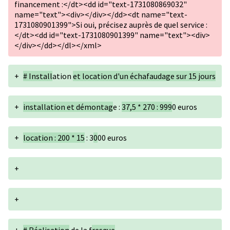
financement :</dt><dd id="text-1731080869032"
name="text"><div></div></dd><dt name="text-
1731080901399">Si oui, précisez auprès de quel service :
</dt><dd id="text-1731080901399" name="text"><div>
</div></dd></dl></xml>
+
# Install
ation
et location d'un échafaudage sur 15 jours
+
installation et démontag
e :
37,5 * 270 : 999
0 euros
+
location : 200 * 15
: 3
0
00 euros
+
+