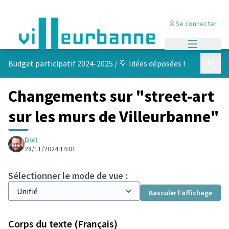
Se connecter
Menu princi
Menu p
Budget participatif 2024-2025
/
💡 Idées déposées !
Changements sur "street-art
sur les murs de Villeurbanne"
Diet
28/11/2024 14:01
Sélectionner le mode de vue :
Basculer l’affichage
Corps du texte (Français)