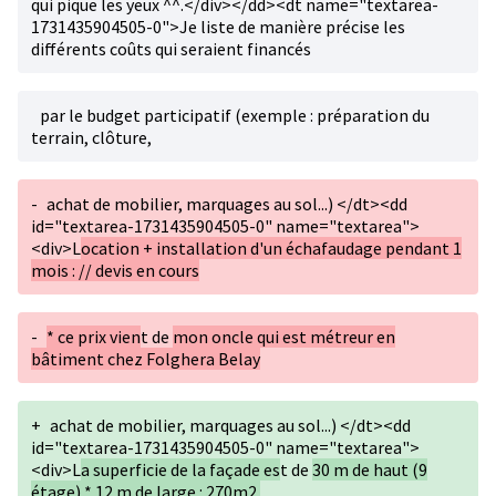
qui pique les yeux ^^.</div></dd><dt name="textarea-
1731435904505-0">Je liste de manière précise les
différents coûts qui seraient financés
par le budget participatif (exemple : préparation du
terrain, clôture,
-
achat de mobilier, marquages au sol...) </dt><dd
id="textarea-1731435904505-0" name="textarea">
<div>L
ocation + installation d'un échafaudage pendant 1
mois : // devis en cours
-
* ce prix vien
t de
mon oncle qui est métreur en
bâtiment chez Folghera Belay
+
achat de mobilier, marquages au sol...) </dt><dd
id="textarea-1731435904505-0" name="textarea">
<div>L
a superficie de la façade es
t de
30 m de haut (9
étage) * 12 m de large : 270m2.