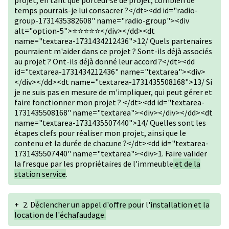
projet, en tant que porteur·se de projet, combien de
temps pourrais-je lui consacrer ?</dt><dd id="radio-
group-1731435382608" name="radio-group"><div
alt="option-5">⭐⭐⭐⭐⭐</div></dd><dt
name="textarea-1731434212436">12/ Quels partenaires
pourraient m'aider dans ce projet ? Sont-ils déjà associés
au projet ? Ont-ils déjà donné leur accord ?</dt><dd
id="textarea-1731434212436" name="textarea"><div>
</div></dd><dt name="textarea-1731435508168">13/ Si
je ne suis pas en mesure de m'impliquer, qui peut gérer et
faire fonctionner mon projet ? </dt><dd id="textarea-
1731435508168" name="textarea"><div></div></dd><dt
name="textarea-1731435507440">14/ Quelles sont les
étapes clefs pour réaliser mon projet, ainsi que le
contenu et la durée de chacune ?</dt><dd id="textarea-
1731435507440" name="textarea"><div>1. Faire valider
la fresque par les propriétaires de l'immeuble
et de la
station service
.
+
2. D
éclencher un appel d'offre pou
r l'
installation et la
location de l'échafaudage.