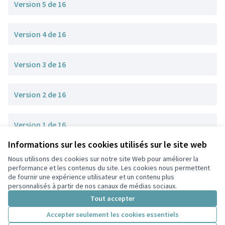
Version 5 de 16
Version 4 de 16
Version 3 de 16
Version 2 de 16
Version 1 de 16
Informations sur les cookies utilisés sur le site web
Nous utilisons des cookies sur notre site Web pour améliorer la
Conditions d'utilisation
performance et les contenus du site. Les cookies nous permettent
Paramètres des cookies
de fournir une expérience utilisateur et un contenu plus
Participez Villeurbanne sur X
Participez Villeurbanne sur Facebook
Participez Villeurbanne sur Instagram
Participez Villeurbanne sur YouTube
personnalisés à partir de nos canaux de médias sociaux.
(Lien externe)
(Lien externe)
(Lien externe)
(Lien externe)
Tout accepter
Accepter seulement les cookies essentiels