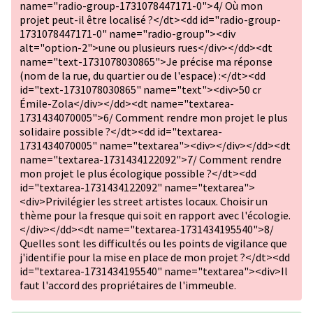
name="radio-group-1731078447171-0">4/ Où mon
projet peut-il être localisé ?</dt><dd id="radio-group-
1731078447171-0" name="radio-group"><div
alt="option-2">une ou plusieurs rues</div></dd><dt
name="text-1731078030865">Je précise ma réponse
(nom de la rue, du quartier ou de l'espace) :</dt><dd
id="text-1731078030865" name="text"><div>50 cr
Émile-Zola</div></dd><dt name="textarea-
1731434070005">6/ Comment rendre mon projet le plus
solidaire possible ?</dt><dd id="textarea-
1731434070005" name="textarea"><div></div></dd><dt
name="textarea-1731434122092">7/ Comment rendre
mon projet le plus écologique possible ?</dt><dd
id="textarea-1731434122092" name="textarea">
<div>Privilégier les street artistes locaux. Choisir un
thème pour la fresque qui soit en rapport avec l'écologie.
</div></dd><dt name="textarea-1731434195540">8/
Quelles sont les difficultés ou les points de vigilance que
j'identifie pour la mise en place de mon projet ?</dt><dd
id="textarea-1731434195540" name="textarea"><div>Il
faut l'accord des propriétaires de l'immeuble.