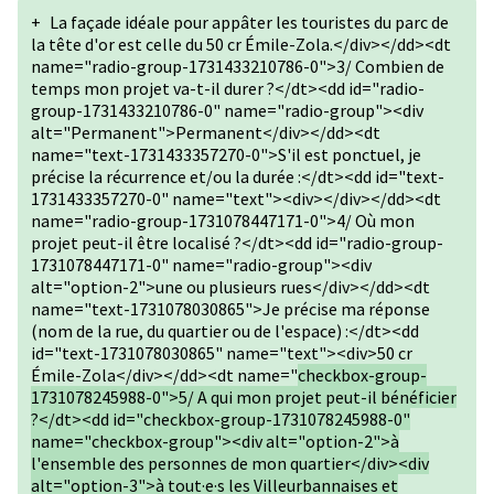
+
La façade idéale pour appâter les touristes du parc de
la tête d'or est celle du 50 cr Émile-Zola.</div></dd><dt
name="radio-group-1731433210786-0">3/ Combien de
temps mon projet va-t-il durer ?</dt><dd id="radio-
group-1731433210786-0" name="radio-group"><div
alt="Permanent">Permanent</div></dd><dt
name="text-1731433357270-0">S'il est ponctuel, je
précise la récurrence et/ou la durée :</dt><dd id="text-
1731433357270-0" name="text"><div></div></dd><dt
name="radio-group-1731078447171-0">4/ Où mon
projet peut-il être localisé ?</dt><dd id="radio-group-
1731078447171-0" name="radio-group"><div
alt="option-2">une ou plusieurs rues</div></dd><dt
name="text-1731078030865">Je précise ma réponse
(nom de la rue, du quartier ou de l'espace) :</dt><dd
id="text-1731078030865" name="text"><div>50 cr
Émile-Zola</div></dd><dt name="
checkbox-group-
1731078245988-0">5/ A qui mon projet peut-il bénéficier
?</dt><dd id="checkbox-group-1731078245988-0"
name="checkbox-group"><div alt="option-2">à
l'ensemble des personnes de mon quartier</div><div
alt="option-3">à tout·e·s les Villeurbannaises et