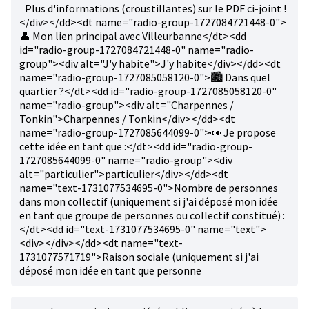
Plus d'informations (croustillantes) sur le PDF ci-joint !
</div></dd><dt name="radio-group-1727084721448-0">
👤 Mon lien principal avec Villeurbanne</dt><dd
id="radio-group-1727084721448-0" name="radio-
group"><div alt="J'y habite">J'y habite</div></dd><dt
name="radio-group-1727085058120-0">🏙️ Dans quel
quartier ?</dt><dd id="radio-group-1727085058120-0"
name="radio-group"><div alt="Charpennes /
Tonkin">Charpennes / Tonkin</div></dd><dt
name="radio-group-1727085644099-0">👀 Je propose
cette idée en tant que :</dt><dd id="radio-group-
1727085644099-0" name="radio-group"><div
alt="particulier">particulier</div></dd><dt
name="text-1731077534695-0">Nombre de personnes
dans mon collectif (uniquement si j'ai déposé mon idée
en tant que groupe de personnes ou collectif constitué) :
</dt><dd id="text-1731077534695-0" name="text">
<div></div></dd><dt name="text-
1731077571719">Raison sociale (uniquement si j'ai
déposé mon idée en tant que personne