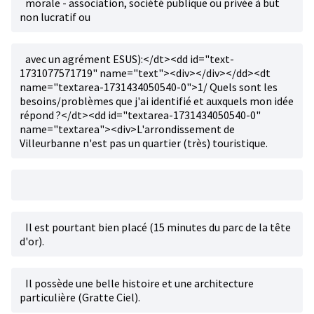
morale - association, société publique ou privée à but
non lucratif ou
avec un agrément ESUS):</dt><dd id="text-
1731077571719" name="text"><div></div></dd><dt
name="textarea-1731434050540-0">1/ Quels sont les
besoins/problèmes que j'ai identifié et auxquels mon idée
répond ?</dt><dd id="textarea-1731434050540-0"
name="textarea"><div>L'arrondissement de
Villeurbanne n'est pas un quartier (très) touristique.
Il est pourtant bien placé (15 minutes du parc de la tête
d'or).
Il possède une belle histoire et une architecture
particulière (Gratte Ciel).