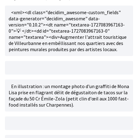
<xml><dl class="decidim_awesome-custom_fields"
data-generator="decidim_awesome" data-
version="0.10.2"><dt name="textarea-1727083967163-
0">💡 </dt><dd id="textarea-1727083967163-0"
name="textarea"><div>Augmenter l'attrait touristique
de Villeurbanne en embéllissant nos quartiers avec des
peintures murales produites par des artistes locaux.
En illustration : un montage photo d'un graffiti de Mona
Lisa prise en flagrant délit de dégustaiton de tacos sur la
façade du 50 Cr Émile-Zola (petit clin d'œil aux 1000 fast-
food installés sur Charpennes).