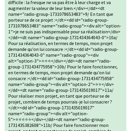
difficile : la fresque ne va pas être à leur charge et va
augmenter la valeur de leur bien.</div></dd><dt
name="radio-group-1731078653483">9/ En tant que
porteur·se de ce projet :</dt><dd id="radio-group-
1731078653483" name="radio-group"><div alt="option-
1">je ne suis pas indispensable pour sa réalisation</div>
</dd><dt name="radio-group-1731434364043-0">10a/
Pour sa réalisation, en termes de temps, mon projet
demande qu'on lui consacre :</dt><dd id="radio-group-
1731434364043-0" name="radio-group"><div
alt="option-3">⭐⭐⭐</div></dd><dt name="radio-
group-1731434775958">10b/ Pour le faire fonctionner,
en termes de temps, mon projet demande qu'on lui
consacre :</dt><dd id="radio-group-1731434775958"
name="radio-group"><div alt="option-2">⭐⭐</div>
</dd><dt name="radio-group-1731435019017">11a/
Pour réaliser mon projet, en tant que porteur·se de
projet, combien de temps pourrais-je lui consacrer ?
</dt><dd id="radio-group-1731435019017"
name="radio-group"><div alt="option-
5">⭐⭐⭐⭐⭐</div></dd><dt name="radio-group-
1731435382608">11b/ Pour faire fonctionner mon