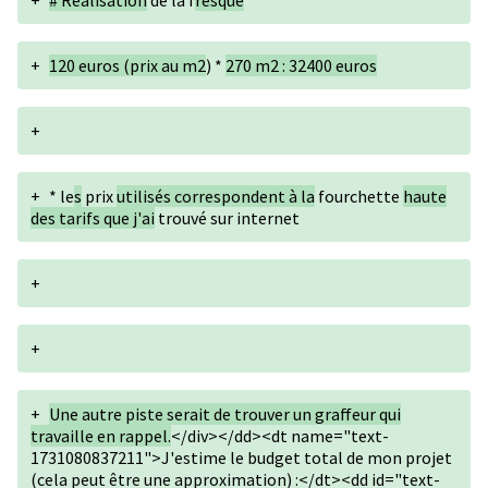
+
# Réalisation
de la f
resque
+
120 euros (prix au m2
) *
270 m2 : 32400 euros
+
+
* le
s
prix
utilisés correspondent à la
fourchette
haute
des tarifs que j'ai
trouvé sur internet
+
+
+
Une autre piste serait de trouver un graffeur qui
travaille en rappel.
</div></dd><dt name="text-
1731080837211">J'estime le budget total de mon projet
(cela peut être une approximation) :</dt><dd id="text-