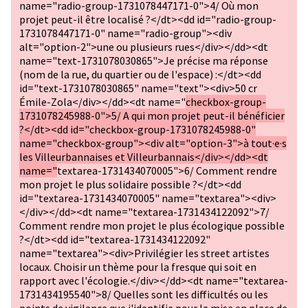
name="radio-group-1731078447171-0">4/ Où mon
projet peut-il être localisé ?</dt><dd id="radio-group-
1731078447171-0" name="radio-group"><div
alt="option-2">une ou plusieurs rues</div></dd><dt
name="text-1731078030865">Je précise ma réponse
(nom de la rue, du quartier ou de l'espace) :</dt><dd
id="text-1731078030865" name="text"><div>50 cr
Émile-Zola</div></dd><dt name="
checkbox-group-
1731078245988-0">5/ A qui mon projet peut-il bénéficier
?</dt><dd id="checkbox-group-1731078245988-0"
name="checkbox-group"><div alt="option-3">à tout·e·s
les Villeurbannaises et Villeurbannais</div></dd><dt
name="
textarea-1731434070005">6/ Comment rendre
mon projet le plus solidaire possible ?</dt><dd
id="textarea-1731434070005" name="textarea"><div>
</div></dd><dt name="textarea-1731434122092">7/
Comment rendre mon projet le plus écologique possible
?</dt><dd id="textarea-1731434122092"
name="textarea"><div>Privilégier les street artistes
locaux. Choisir un thème pour la fresque qui soit en
rapport avec l'écologie.</div></dd><dt name="textarea-
1731434195540">8/ Quelles sont les difficultés ou les