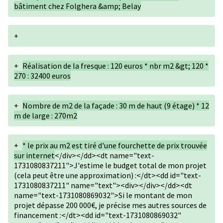
bâtiment chez Folghera &amp; Belay
+
+
Réalisation de la fresque : 120 euros * nbr m2 &gt; 120 *
270 : 32400 euros
+
Nombre de m2 de la façade : 30 m de haut (9 étage) * 12
m de large : 270m2
+
* le prix au m2 est tiré d'une fourchette de prix trouvée
sur internet
</div></dd><dt name="text-
1731080837211">J'estime le budget total de mon projet
(cela peut être une approximation) :</dt><dd id="text-
1731080837211" name="text"><div></div></dd><dt
name="text-1731080869032">Si le montant de mon
projet dépasse 200 000€, je précise mes autres sources de
financement :</dt><dd id="text-1731080869032"