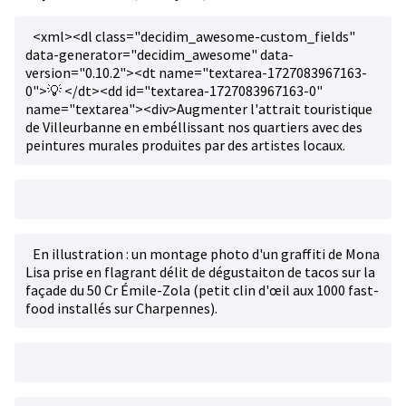
<xml><dl class="decidim_awesome-custom_fields"
data-generator="decidim_awesome" data-
version="0.10.2"><dt name="textarea-1727083967163-
0">💡 </dt><dd id="textarea-1727083967163-0"
name="textarea"><div>Augmenter l'attrait touristique
de Villeurbanne en embéllissant nos quartiers avec des
peintures murales produites par des artistes locaux.
En illustration : un montage photo d'un graffiti de Mona
Lisa prise en flagrant délit de dégustaiton de tacos sur la
façade du 50 Cr Émile-Zola (petit clin d'œil aux 1000 fast-
food installés sur Charpennes).