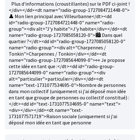
Plus d'informations (croustillantes) sur le PDF ci-joint !
</div></dd><dt name="radio-group-1727084721448-0">
👤 Mon lien principal avec Villeurbanne</dt><dd
id="radio-group-1727084721448-0" name="radio-
group"><div alt="J'y habite">J'y habite</div></dd><dt
name="radio-group-1727085058120-0">🏙️ Dans quel
quartier ?</dt><dd id="radio-group-1727085058120-0"
name="radio-group"><div alt="Charpennes /
Tonkin">Charpennes / Tonkin</div></dd><dt
name="radio-group-1727085644099-0">👀 Je propose
cette idée en tant que :</dt><dd id="radio-group-
1727085644099-0" name="radio-group"><div
alt="particulier">particulier</div></dd><dt
name="text-1731077534695-0">Nombre de personnes
dans mon collectif (uniquement si j'ai déposé mon idée
en tant que groupe de personnes ou collectif constitué) :
</dt><dd id="text-1731077534695-0" name="text">
<div></div></dd><dt name="text-
1731077571719">Raison sociale (uniquement si j'ai
déposé mon idée en tant que personne