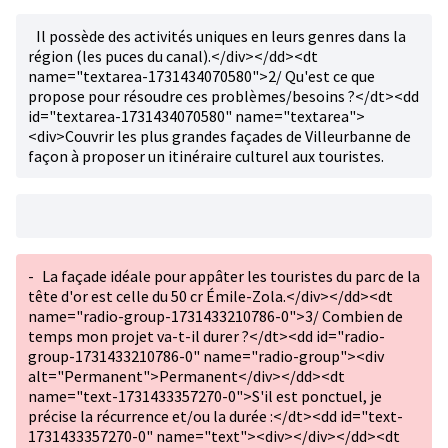
Il possède des activités uniques en leurs genres dans la
région (les puces du canal).</div></dd><dt
name="textarea-1731434070580">2/ Qu'est ce que
propose pour résoudre ces problèmes/besoins ?</dt><dd
id="textarea-1731434070580" name="textarea">
<div>Couvrir les plus grandes façades de Villeurbanne de
façon à proposer un itinéraire culturel aux touristes.
-
La façade idéale pour appâter les touristes du parc de la
tête d'or est celle du 50 cr Émile-Zola.</div></dd><dt
name="radio-group-1731433210786-0">3/ Combien de
temps mon projet va-t-il durer ?</dt><dd id="radio-
group-1731433210786-0" name="radio-group"><div
alt="Permanent">Permanent</div></dd><dt
name="text-1731433357270-0">S'il est ponctuel, je
précise la récurrence et/ou la durée :</dt><dd id="text-
1731433357270-0" name="text"><div></div></dd><dt