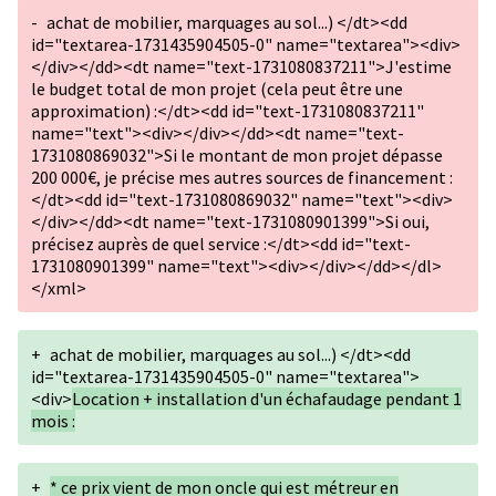
-
achat de mobilier, marquages au sol...) </dt><dd
id="textarea-1731435904505-0" name="textarea"><div>
</div></dd><dt name="text-1731080837211">J'estime
le budget total de mon projet (cela peut être une
approximation) :</dt><dd id="text-1731080837211"
name="text"><div></div></dd><dt name="text-
1731080869032">Si le montant de mon projet dépasse
200 000€, je précise mes autres sources de financement :
</dt><dd id="text-1731080869032" name="text"><div>
</div></dd><dt name="text-1731080901399">Si oui,
précisez auprès de quel service :</dt><dd id="text-
1731080901399" name="text"><div></div></dd></dl>
</xml>
+
achat de mobilier, marquages au sol...) </dt><dd
id="textarea-1731435904505-0" name="textarea">
<div>
Location + installation d'un échafaudage pendant 1
mois :
+
* ce prix vient de mon oncle qui est métreur en