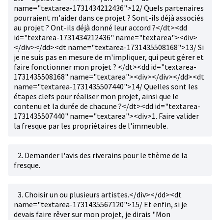
name="textarea-1731434212436">12/ Quels partenaires
pourraient m'aider dans ce projet ? Sont-ils déjà associés
au projet ? Ont-ils déjà donné leur accord ?</dt><dd
id="textarea-1731434212436" name="textarea"><div>
</div></dd><dt name="textarea-1731435508168">13/ Si
je ne suis pas en mesure de m'impliquer, qui peut gérer et
faire fonctionner mon projet ? </dt><dd id="textarea-
1731435508168" name="textarea"><div></div></dd><dt
name="textarea-1731435507440">14/ Quelles sont les
étapes clefs pour réaliser mon projet, ainsi que le
contenu et la durée de chacune ?</dt><dd id="textarea-
1731435507440" name="textarea"><div>1. Faire valider
la fresque par les propriétaires de l'immeuble.
2. Demander l'avis des riverains pour le thème de la
fresque.
3. Choisir un ou plusieurs artistes.</div></dd><dt
name="textarea-1731435567120">15/ Et enfin, si je
devais faire rêver sur mon projet, je dirais "Mon