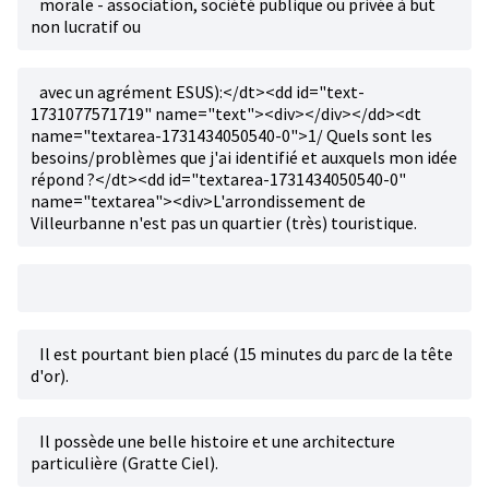
morale - association, société publique ou privée à but
non lucratif ou
avec un agrément ESUS):</dt><dd id="text-
1731077571719" name="text"><div></div></dd><dt
name="textarea-1731434050540-0">1/ Quels sont les
besoins/problèmes que j'ai identifié et auxquels mon idée
répond ?</dt><dd id="textarea-1731434050540-0"
name="textarea"><div>L'arrondissement de
Villeurbanne n'est pas un quartier (très) touristique.
Il est pourtant bien placé (15 minutes du parc de la tête
d'or).
Il possède une belle histoire et une architecture
particulière (Gratte Ciel).