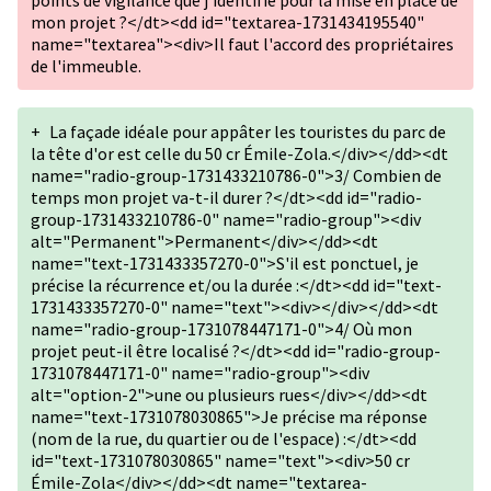
points de vigilance que j'identifie pour la mise en place de
mon projet ?</dt><dd id="textarea-1731434195540"
name="textarea"><div>Il faut l'accord des propriétaires
de l'immeuble.
+
La façade idéale pour appâter les touristes du parc de
la tête d'or est celle du 50 cr Émile-Zola.</div></dd><dt
name="radio-group-1731433210786-0">3/ Combien de
temps mon projet va-t-il durer ?</dt><dd id="radio-
group-1731433210786-0" name="radio-group"><div
alt="Permanent">Permanent</div></dd><dt
name="text-1731433357270-0">S'il est ponctuel, je
précise la récurrence et/ou la durée :</dt><dd id="text-
1731433357270-0" name="text"><div></div></dd><dt
name="radio-group-1731078447171-0">4/ Où mon
projet peut-il être localisé ?</dt><dd id="radio-group-
1731078447171-0" name="radio-group"><div
alt="option-2">une ou plusieurs rues</div></dd><dt
name="text-1731078030865">Je précise ma réponse
(nom de la rue, du quartier ou de l'espace) :</dt><dd
id="text-1731078030865" name="text"><div>50 cr
Émile-Zola</div></dd><dt name="textarea-