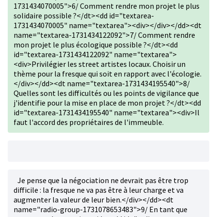
1731434070005">6/ Comment rendre mon projet le plus
solidaire possible ?</dt><dd id="textarea-
1731434070005" name="textarea"><div></div></dd><dt
name="textarea-1731434122092">7/ Comment rendre
mon projet le plus écologique possible ?</dt><dd
id="textarea-1731434122092" name="textarea">
<div>Privilégier les street artistes locaux. Choisir un
thème pour la fresque qui soit en rapport avec l'écologie.
</div></dd><dt name="textarea-1731434195540">8/
Quelles sont les difficultés ou les points de vigilance que
j'identifie pour la mise en place de mon projet ?</dt><dd
id="textarea-1731434195540" name="textarea"><div>Il
faut l'accord des propriétaires de l'immeuble.
Je pense que la négociation ne devrait pas être trop
difficile : la fresque ne va pas être à leur charge et va
augmenter la valeur de leur bien.</div></dd><dt
name="radio-group-1731078653483">9/ En tant que