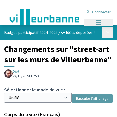
Se connecter
Menu princi
Menu p
Budget participatif 2024-2025
/
💡 Idées déposées !
Changements sur "street-art
sur les murs de Villeurbanne"
Diet
28/11/2024 11:59
Sélectionner le mode de vue :
Basculer l’affichage
Corps du texte (Français)