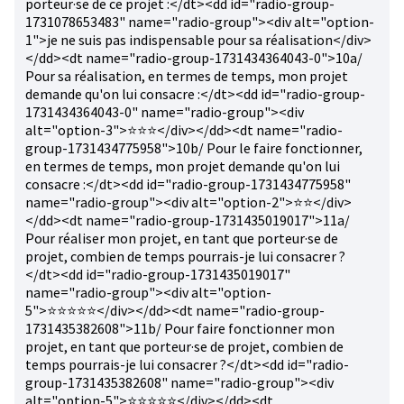
porteur·se de ce projet :</dt><dd id="radio-group-
1731078653483" name="radio-group"><div alt="option-
1">je ne suis pas indispensable pour sa réalisation</div>
</dd><dt name="radio-group-1731434364043-0">10a/
Pour sa réalisation, en termes de temps, mon projet
demande qu'on lui consacre :</dt><dd id="radio-group-
1731434364043-0" name="radio-group"><div
alt="option-3">⭐⭐⭐</div></dd><dt name="radio-
group-1731434775958">10b/ Pour le faire fonctionner,
en termes de temps, mon projet demande qu'on lui
consacre :</dt><dd id="radio-group-1731434775958"
name="radio-group"><div alt="option-2">⭐⭐</div>
</dd><dt name="radio-group-1731435019017">11a/
Pour réaliser mon projet, en tant que porteur·se de
projet, combien de temps pourrais-je lui consacrer ?
</dt><dd id="radio-group-1731435019017"
name="radio-group"><div alt="option-
5">⭐⭐⭐⭐⭐</div></dd><dt name="radio-group-
1731435382608">11b/ Pour faire fonctionner mon
projet, en tant que porteur·se de projet, combien de
temps pourrais-je lui consacrer ?</dt><dd id="radio-
group-1731435382608" name="radio-group"><div
alt="option-5">⭐⭐⭐⭐⭐</div></dd><dt