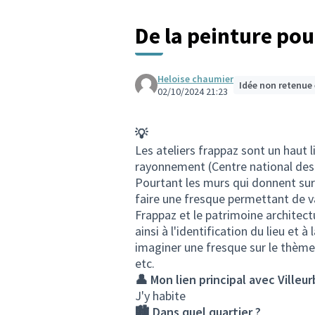
De la peinture pou
Heloise chaumier
Idée non retenue
02/10/2024 21:23
💡
Les ateliers frappaz sont un haut li
rayonnement (Centre national des ar
Pourtant les murs qui donnent sur 
faire une fresque permettant de val
Frappaz et le patrimoine architectu
ainsi à l'identification du lieu et 
imaginer une fresque sur le thème
etc.
👤 Mon lien principal avec Villeu
J'y habite
🏙️ Dans quel quartier ?