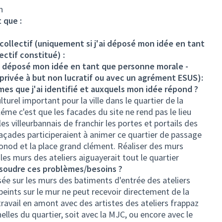
n
 que :
llectif (uniquement si j'ai déposé mon idée en tant
ctif constitué) :
ai déposé mon idée en tant que personne morale -
 privée à but non lucratif ou avec un agrément ESUS):
mes que j'ai identifié et auxquels mon idée répond ?
lturel important pour la ville dans le quartier de la
éme c'est que les facades du site ne rend pas le lieu
 les villeurbannais de franchir les portes et portails des
 façades participeraient à animer ce quartier de passage
onod et la place grand clément. Réaliser des murs
les murs des ateliers aiguayerait tout le quartier
ésoudre ces problèmes/besoins ?
ée sur les murs des batiments d'entrée des ateliers
peints sur le mur ne peut recevoir directement de la
travail en amont avec des artistes des ateliers frappaz
elles du quartier, soit avec la MJC, ou encore avec le