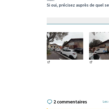
Si oui, précisez auprès de quel se
(Lien externe)
(Lien exter
2 commentaires
Les