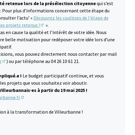
té retenue lors de la présélection citoyenne
qui s’est
er. Pour plus d’informations concernant cette étape du
nsulter l’actu’ «
Découvrez les coulisses de l'étape de
des projets retenus !
».
(S'ouvre dans un nouvel onglet)
s en cause la qualité et l’intérêt de votre idée. Nous
e belle motivation pour redéposer votre idée lors d’une
patif.
écisions, vous pouvez directement nous contacter par mail
r
) ou par téléphone au 04 26 10 61 21.
(S'ouvre dans un nouvel onglet)
mpliqué.e !
Le budget participatif continue, et vous
les projets que vous souhaitez voir aboutir.
illeurbannais·es à partir du 19 mai 2025 !
eurbanne.fr
(S'ouvre dans un nouvel onglet)
on à la transformation de Villeurbanne !