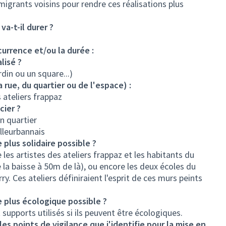
migrants voisins pour rendre ces réalisations plus
a-t-il durer ?
écurrence et/ou la durée :
lisé ?
rdin ou un square...)
rue, du quartier ou de l'espace) :
 ateliers frappaz
cier ?
n quartier
illeurbannais
plus solidaire possible ?
e les artistes des ateliers frappaz et les habitants du
 la baisse à 50m de là), ou encore les deux écoles du
ry. Ces ateliers définiraient l'esprit de ces murs peints
 plus écologique possible ?
 supports utilisés si ils peuvent être écologiques.
 les points de vigilance que j'identifie pour la mise en