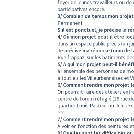
foyer de jeunes travailleurs ou de 
participatives encore.
3/ Combien de temps mon projet v
Permanent
S'il est ponctuel, je précise la r
4/ Où mon projet peut-il être loca
dans un espace public précis (un ja
Je précise ma réponse (nom de la 
Rue frappaz, sur les batiments des
5/ A qui mon projet peut-il bénéfi
à l'ensemble des personnes de mo
à tout·e·s les Villeurbannaises et V
6/ Comment rendre mon projet le 
On pourrait faire des ateliers entr
centre de forum réfugié (19 rue de
quartier Louis Pasteur ou Jules Fer
etc...
7/ Comment rendre mon projet le
A voir en fonction des peintures et
8/ Quelles sont les difficultés ou