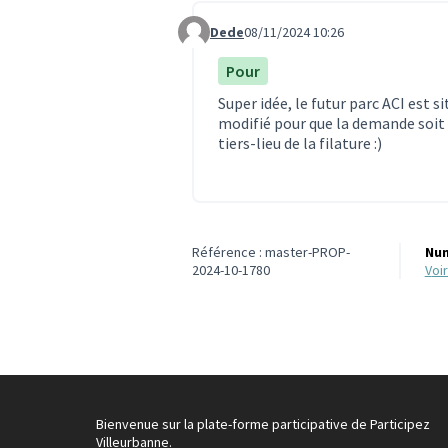
Dede
08/11/2024 10:26
Commentaire 3509
Pour
Super idée, le futur parc ACI est si
modifié pour que la demande soit 
tiers-lieu de la filature :)
Référence : master-PROP-
Num
2024-10-1780
vo
Bienvenue sur la plate-forme participative de Participez
Villeurbanne.