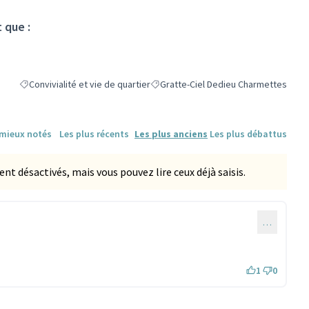
 que :
Convivialité et vie de quartier
Gratte-Ciel Dedieu Charmettes
Filtrer les résultats de la catégorie : Convivialité et vie de quartier
Filtrer les résultats pour le secteur :
 mieux notés
Les plus récents
Les plus anciens
Les plus débattus
 désactivés, mais vous pouvez lire ceux déjà saisis.
…
1
0