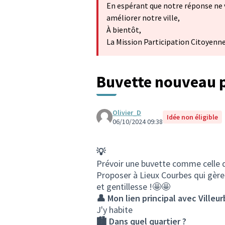
En espérant que notre réponse ne 
améliorer notre ville,
À bientôt,
La Mission Participation Citoyenn
Buvette nouveau p
Olivier_D
Idée non éligible
06/10/2024 09:38
💡
Prévoir une buvette comme celle d
Proposer à Lieux Courbes qui gère l
et gentillesse !🤩🤩
👤 Mon lien principal avec Villeu
J'y habite
🏙️ Dans quel quartier ?