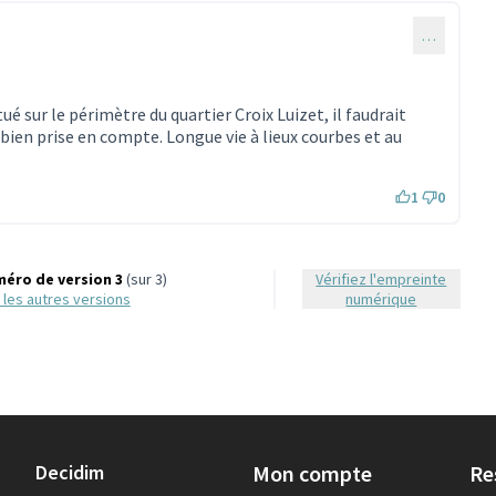
…
tué sur le périmètre du quartier Croix Luizet, il faudrait
bien prise en compte. Longue vie à lieux courbes et au
1
0
éro de version 3
(sur 3)
Vérifiez l'empreinte
ir les autres versions
numérique
Decidim
Mon compte
Re