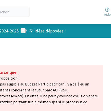
Aide
Menu utilisateur
 2024-2025
/
💡 Idées déposées !
arce que :
roposition !
s éligible au Budget Participatif car il y a déjà eu un
tants concernant le futur parc ACI (voir :
rocesses/aci). En effet, il ne peut y avoir de collision entre
ertation portant sur le même sujet si le processus de