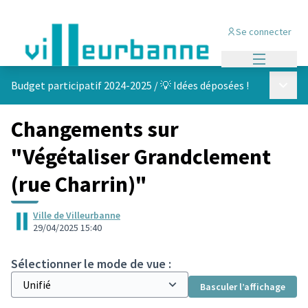
Se connecter
Menu princi
Menu p
Budget participatif 2024-2025
/
💡 Idées déposées !
Changements sur
"Végétaliser Grandclement
(rue Charrin)"
Ville de Villeurbanne
29/04/2025 15:40
Sélectionner le mode de vue :
Basculer l’affichage