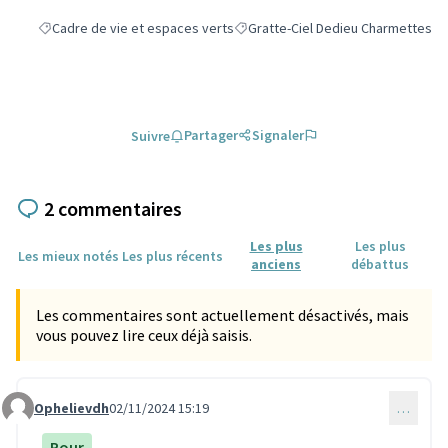
Cadre de vie et espaces verts
Gratte-Ciel Dedieu Charmettes
Filtrer les résultats de la catégorie : Cadre de vie et espaces verts
Filtrer les résultats pour le secteu
Partager
Signaler
Suivre
2 commentaires
Les plus
Les plus
Les mieux notés
Les plus récents
anciens
débattus
Les commentaires sont actuellement désactivés, mais
vous pouvez lire ceux déjà saisis.
Ophelievdh
02/11/2024 15:19
…
Commentaire 3407
Pour