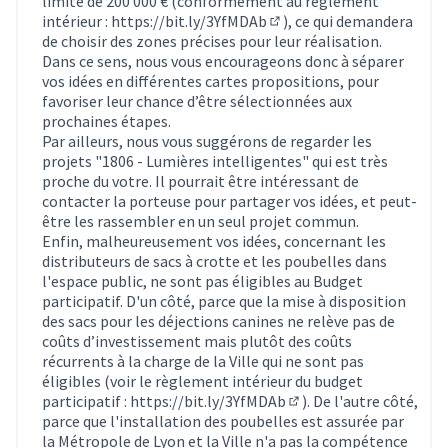
limite de 200 000 € (conformément au règlement
intérieur :
https://bit.ly/3YfMDAb
), ce qui demandera
(Lien externe)
de choisir des zones précises pour leur réalisation.
Dans ce sens, nous vous encourageons donc à séparer
vos idées en différentes cartes propositions, pour
favoriser leur chance d’être sélectionnées aux
prochaines étapes.
Par ailleurs, nous vous suggérons de regarder les
projets "1806 - Lumières intelligentes" qui est très
proche du votre. Il pourrait être intéressant de
contacter la porteuse pour partager vos idées, et peut-
être les rassembler en un seul projet commun.
Enfin, malheureusement vos idées, concernant les
distributeurs de sacs à crotte et les poubelles dans
l'espace public, ne sont pas éligibles au Budget
participatif. D'un côté, parce que la mise à disposition
des sacs pour les déjections canines ne relève pas de
coûts d’investissement mais plutôt des coûts
récurrents à la charge de la Ville qui ne sont pas
éligibles (voir le règlement intérieur du budget
participatif :
https://bit.ly/3YfMDAb
). De l'autre côté,
(Lien externe)
parce que l'installation des poubelles est assurée par
la Métropole de Lyon et la Ville n'a pas la compétence