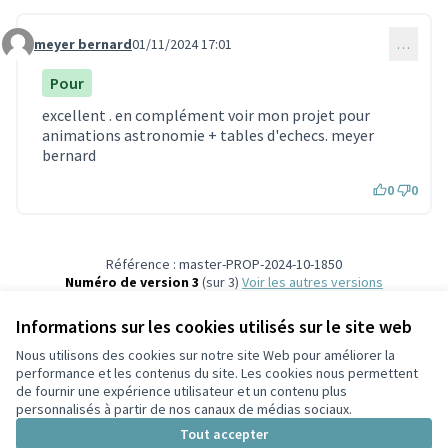
meyer bernard
01/11/2024 17:01
…
Commentaire 3396
Pour
excellent . en complément voir mon projet pour
animations astronomie + tables d'echecs. meyer
bernard
0
0
Référence : master-PROP-2024-10-1850
Numéro de version 3
(sur 3)
voir les autres versions
Vérifiez l'empreinte numérique
Informations sur les cookies utilisés sur le site web
Nous utilisons des cookies sur notre site Web pour améliorer la
Conditions d'utilisation
performance et les contenus du site. Les cookies nous permettent
Paramètres des cookies
de fournir une expérience utilisateur et un contenu plus
Participez Villeurbanne sur X
Participez Villeurbanne sur Facebook
Participez Villeurbanne sur Instagram
Participez Villeurbanne sur YouTube
personnalisés à partir de nos canaux de médias sociaux.
(Lien externe)
(Lien externe)
(Lien externe)
(Lien externe)
Tout accepter