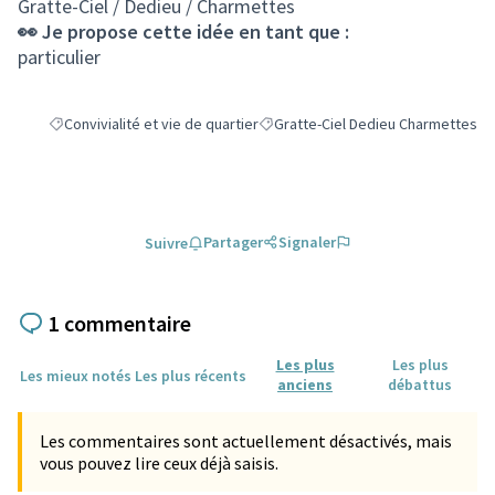
Gratte-Ciel / Dedieu / Charmettes
👀 Je propose cette idée en tant que :
particulier
Convivialité et vie de quartier
Gratte-Ciel Dedieu Charmettes
Filtrer les résultats de la catégorie : Convivialité et vie de quartier
Filtrer les résultats pour le secteu
Partager
Signaler
Suivre
1 commentaire
Les plus
Les plus
Les mieux notés
Les plus récents
anciens
débattus
Les commentaires sont actuellement désactivés, mais
vous pouvez lire ceux déjà saisis.