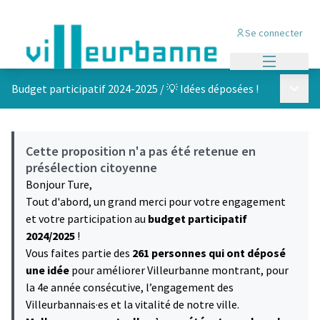
Se connecter
Menu princi
Menu p
Budget participatif 2024-2025
/
💡 Idées déposées !
Cette proposition n'a pas été retenue en
présélection citoyenne
Bonjour Ture,
Tout d'abord, un grand merci pour votre engagement
et votre participation au
budget participatif
2024/2025
!
Vous faites partie des
261 personnes qui ont déposé
une idée
pour améliorer Villeurbanne montrant, pour
la 4e année consécutive, l’engagement des
Villeurbannais·es et la vitalité de notre ville.