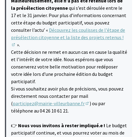
Malheureusement, elle n’a pas été retenue lors de
la présélection citoyenne
qui s’est déroulée entre le
17 et le 31 janvier. Pour plus d’informations concernant
cette étape du budget participatif, vous pouvez
consulter l’actu’ «
Découvrez les coulisses de l'étape de
présélection citoyenne et la liste des projets retenus !
».
(S'ouvre dans un nouvel onglet)
Cette décision ne remet en aucun cas en cause la qualité
et l’intérêt de votre idée. Nous espérons que vous
conserverez votre belle motivation pour redéposer
votre idée lors d’une prochaine édition du budget
participatif.
Si vous souhaitez avoir plus de précisions, vous pouvez
directement nous contacter par mail
(
participez@mairie-villeurbanne.fr
) ou par
(S'ouvre dans un nouvel 
téléphone au 04 26 10 61 21.
👉
Nous vous invitons à rester impliqué.e !
Le budget
participatif continue, et vous pourrez voter au mois de