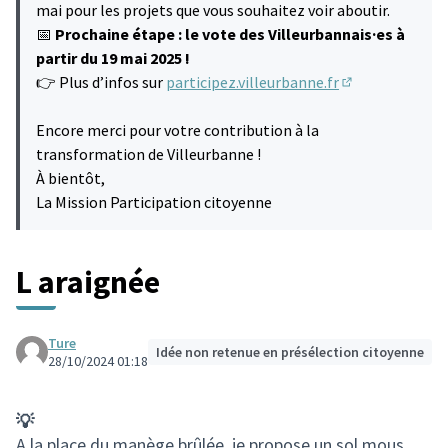
mai pour les projets que vous souhaitez voir aboutir.
📅
Prochaine étape : le vote des Villeurbannais·es à
partir du 19 mai 2025 !
👉 Plus d’infos sur
participez.villeurbanne.fr
(S'ouvre dans u
Encore merci pour votre contribution à la
transformation de Villeurbanne !
À bientôt,
La Mission Participation citoyenne
L araignée
Ture
Idée non retenue en présélection citoyenne
28/10/2024 01:18
💡
A la place du manège brûlée, je propose un sol mous