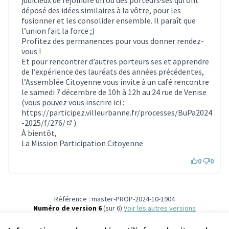
déposé des idées similaires à la vôtre, pour les
fusionner et les consolider ensemble. Il paraît que
l’union fait la force ;)
Profitez des permanences pour vous donner rendez-
vous !
Et pour rencontrer d’autres porteurs·ses et apprendre
de l’expérience des lauréats des années précédentes,
l’Assemblée Citoyenne vous invite à un café rencontre
le samedi 7 décembre de 10h à 12h au 24 rue de Venise
(vous pouvez vous inscrire ici :
https://participez.villeurbanne.fr/processes/BuPa2024
-2025/f/276/
).
(S'ouvre dans un nouvel onglet)
À bientôt,
La Mission Participation Citoyenne
0
0
Référence : master-PROP-2024-10-1904
Numéro de version 6
(sur 6)
voir les autres versions
Vérifiez l'empreinte numérique