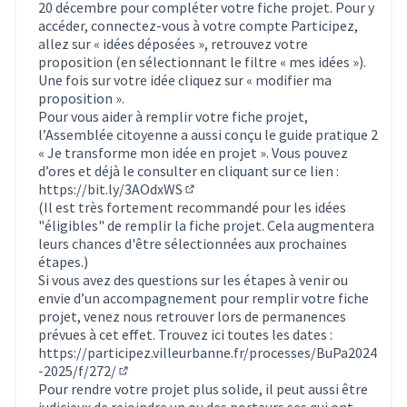
20 décembre pour compléter votre fiche projet. Pour y
accéder, connectez-vous à votre compte Participez,
allez sur « idées déposées », retrouvez votre
proposition (en sélectionnant le filtre « mes idées »).
Une fois sur votre idée cliquez sur « modifier ma
proposition ».
Pour vous aider à remplir votre fiche projet,
l’Assemblée citoyenne a aussi conçu le guide pratique 2
« Je transforme mon idée en projet ». Vous pouvez
d’ores et déjà le consulter en cliquant sur ce lien :
https://bit.ly/3AOdxWS
(Lien externe)
(Il est très fortement recommandé pour les idées
"éligibles" de remplir la fiche projet. Cela augmentera
leurs chances d'être sélectionnées aux prochaines
étapes.)
Si vous avez des questions sur les étapes à venir ou
envie d’un accompagnement pour remplir votre fiche
projet, venez nous retrouver lors de permanences
prévues à cet effet. Trouvez ici toutes les dates :
https://participez.villeurbanne.fr/processes/BuPa2024
-2025/f/272/
(S'ouvre dans un nouvel onglet)
Pour rendre votre projet plus solide, il peut aussi être
judicieux de rejoindre un ou des porteurs·ses qui ont