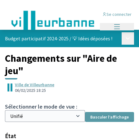
Se connecter
Menu princi
Menu p
Budget participatif 2024-2025
/
💡 Idées déposées !
Changements sur "Aire de
jeu"
Ville de Villeurbanne
06/02/2025 18:25
Sélectionner le mode de vue :
Basculer l’affichage
État