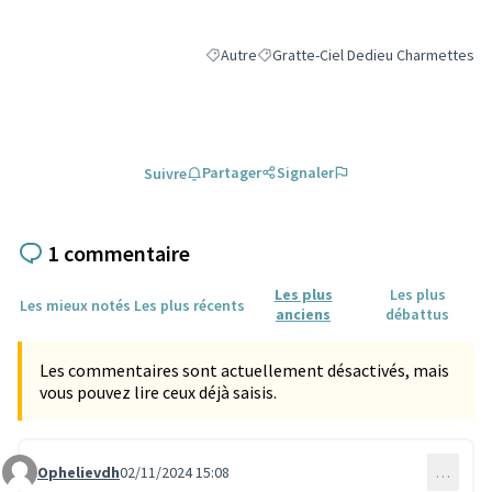
Autre
Gratte-Ciel Dedieu Charmettes
Filtrer les résultats de la catégorie : Autre
Filtrer les résultats pour le secteu
Partager
Signaler
Suivre
1 commentaire
Les plus
Les plus
Les mieux notés
Les plus récents
anciens
débattus
Les commentaires sont actuellement désactivés, mais
vous pouvez lire ceux déjà saisis.
Ophelievdh
02/11/2024 15:08
…
Commentaire 3404