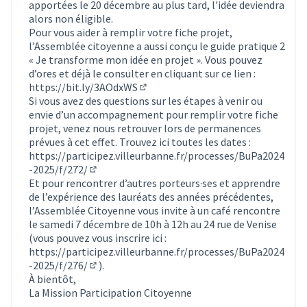
apportées le 20 décembre au plus tard, l'idée deviendra
alors non éligible.
Pour vous aider à remplir votre fiche projet,
l’Assemblée citoyenne a aussi conçu le guide pratique 2
« Je transforme mon idée en projet ». Vous pouvez
d’ores et déjà le consulter en cliquant sur ce lien :
https://bit.ly/3AOdxWS
(Lien externe)
Si vous avez des questions sur les étapes à venir ou
envie d’un accompagnement pour remplir votre fiche
projet, venez nous retrouver lors de permanences
prévues à cet effet. Trouvez ici toutes les dates :
https://participez.villeurbanne.fr/processes/BuPa2024
-2025/f/272/
(S'ouvre dans un nouvel onglet)
Et pour rencontrer d’autres porteurs·ses et apprendre
de l’expérience des lauréats des années précédentes,
l’Assemblée Citoyenne vous invite à un café rencontre
le samedi 7 décembre de 10h à 12h au 24 rue de Venise
(vous pouvez vous inscrire ici :
https://participez.villeurbanne.fr/processes/BuPa2024
-2025/f/276/
).
(S'ouvre dans un nouvel onglet)
À bientôt,
La Mission Participation Citoyenne