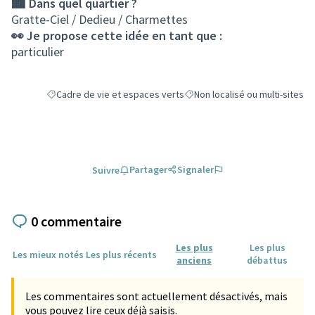
🏙️ Dans quel quartier ?
Gratte-Ciel / Dedieu / Charmettes
👀 Je propose cette idée en tant que :
particulier
Cadre de vie et espaces verts
Non localisé ou multi-sites
Filtrer les résultats de la catégorie : Cadre de vie et espaces ve
Filtrer les résultats pour le sec
Partager
Signaler
Suivre
0 commentaire
Les plus
Les plus
Les mieux notés
Les plus récents
anciens
débattus
Les commentaires sont actuellement désactivés, mais
vous pouvez lire ceux déjà saisis.