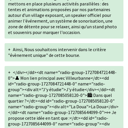
mettons en place plusieurs activités parallèles : des
tentes et animations proposées par nos partenaires
autour d’un village exposant, un speaker officiel pour
animer l'événement, un système de sonorisation, une
zone de détente pour se relaxer, ainsi qu'un stand photo
et souvenirs pour marquer l'occasion.
+
Ainsi, Nous souhaitons intervenir dans le critère
"évènement unique" de cette bourse.
+
</div></dd><dt name="radio-group-1727084721448-
0">👤 Mon lien principal avec Villeurbanne</dt><dd
id="radio-group-1727084721448-0" name="radio-
group"><div alt="J'y étudie">J'y étudie</div></dd><dt
name="radio-group-1727085058120-0">🏙️ Dans quel
quartier ?</dt><dd id="radio-group-1727085058120-0"
name="radio-group"><div alt="La Doua">La Doua</div>
</dd><dt name="radio-group-1727085644099-0">👀 Je
propose cette idée en tant que :</dt><dd id="radio-
group-1727085644099-0" name="radio-group"><div