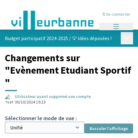
Se connecter
Menu princi
Menu p
Budget participatif 2024-2025
/
💡 Idées déposées !
Changements sur
"Evènement Etudiant Sportif
"
Utilisateur ayant supprimé son compte
30/10/2024 19:23
Sélectionner le mode de vue :
Basculer l’affichage