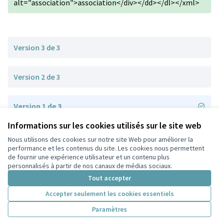
alt="association">association</div></dd></dl></xml>
Version 3 de 3
Version 2 de 3
Version 1 de 3
Informations sur les cookies utilisés sur le site web
Nous utilisons des cookies sur notre site Web pour améliorer la
Conditions d'utilisation
performance et les contenus du site. Les cookies nous permettent
Paramètres des cookies
de fournir une expérience utilisateur et un contenu plus
Participez Villeurbanne sur X
Participez Villeurbanne sur Facebook
Participez Villeurbanne sur Instagram
Participez Villeurbanne sur YouTube
personnalisés à partir de nos canaux de médias sociaux.
(Lien externe)
(Lien externe)
(Lien externe)
(Lien externe)
Tout accepter
Accepter seulement les cookies essentiels
Licence Cre
(Lien extern
Paramètres
(Lien externe)
Site réalisé grâce au
logiciel libre Decidim
.