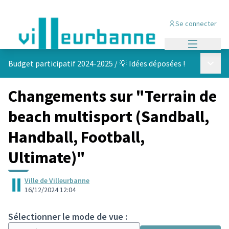
Se connecter
Menu princi
Menu p
Budget participatif 2024-2025
/
💡 Idées déposées !
Changements sur "Terrain de
beach multisport (Sandball,
Handball, Football,
Ultimate)"
Ville de Villeurbanne
16/12/2024 12:04
Sélectionner le mode de vue :