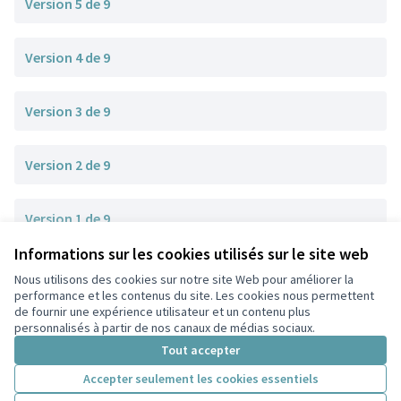
Version 5 de 9
Version 4 de 9
Version 3 de 9
Version 2 de 9
Version 1 de 9
Informations sur les cookies utilisés sur le site web
Nous utilisons des cookies sur notre site Web pour améliorer la
Conditions d'utilisation
performance et les contenus du site. Les cookies nous permettent
Paramètres des cookies
de fournir une expérience utilisateur et un contenu plus
Participez Villeurbanne sur X
Participez Villeurbanne sur Facebook
Participez Villeurbanne sur Instagram
Participez Villeurbanne sur YouTube
personnalisés à partir de nos canaux de médias sociaux.
(Lien externe)
(Lien externe)
(Lien externe)
(Lien externe)
Tout accepter
Accepter seulement les cookies essentiels
Licence Cre
(Lien extern