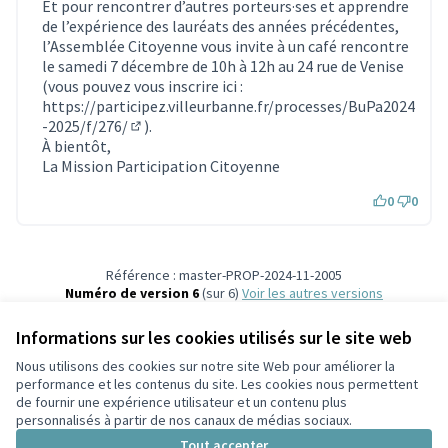
Et pour rencontrer d’autres porteurs·ses et apprendre
de l’expérience des lauréats des années précédentes,
l’Assemblée Citoyenne vous invite à un café rencontre
le samedi 7 décembre de 10h à 12h au 24 rue de Venise
(vous pouvez vous inscrire ici :
https://participez.villeurbanne.fr/processes/BuPa2024
-2025/f/276/
).
(S'ouvre dans un nouvel onglet)
À bientôt,
La Mission Participation Citoyenne
0
0
Référence : master-PROP-2024-11-2005
Numéro de version 6
(sur 6)
voir les autres versions
Vérifiez l'empreinte numérique
Informations sur les cookies utilisés sur le site web
Nous utilisons des cookies sur notre site Web pour améliorer la
Conditions d'utilisation
performance et les contenus du site. Les cookies nous permettent
Paramètres des cookies
de fournir une expérience utilisateur et un contenu plus
Participez Villeurbanne sur X
Participez Villeurbanne sur Facebook
Participez Villeurbanne sur Instagram
Participez Villeurbanne sur YouTube
personnalisés à partir de nos canaux de médias sociaux.
(Lien externe)
(Lien externe)
(Lien externe)
(Lien externe)
Tout accepter