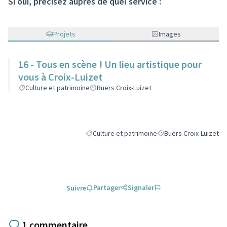
Si oui, précisez auprès de quel service :
Projets
Images
16 - Tous en scène ! Un lieu artistique pour
vous à Croix-Luizet
Culture et patrimoine
Buers Croix-Luizet
Culture et patrimoine
Buers Croix-Luizet
Filtrer les résultats de la catégorie : Culture e
Filtrer les résultats po
Partager
Signaler
Suivre
1 commentaire