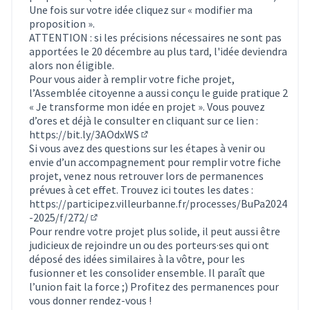
Une fois sur votre idée cliquez sur « modifier ma
proposition ».
ATTENTION : si les précisions nécessaires ne sont pas
apportées le 20 décembre au plus tard, l'idée deviendra
alors non éligible.
Pour vous aider à remplir votre fiche projet,
l’Assemblée citoyenne a aussi conçu le guide pratique 2
« Je transforme mon idée en projet ». Vous pouvez
d’ores et déjà le consulter en cliquant sur ce lien :
https://bit.ly/3AOdxWS
(Lien externe)
Si vous avez des questions sur les étapes à venir ou
envie d’un accompagnement pour remplir votre fiche
projet, venez nous retrouver lors de permanences
prévues à cet effet. Trouvez ici toutes les dates :
https://participez.villeurbanne.fr/processes/BuPa2024
-2025/f/272/
(S'ouvre dans un nouvel onglet)
Pour rendre votre projet plus solide, il peut aussi être
judicieux de rejoindre un ou des porteurs·ses qui ont
déposé des idées similaires à la vôtre, pour les
fusionner et les consolider ensemble. Il paraît que
l’union fait la force ;) Profitez des permanences pour
vous donner rendez-vous !