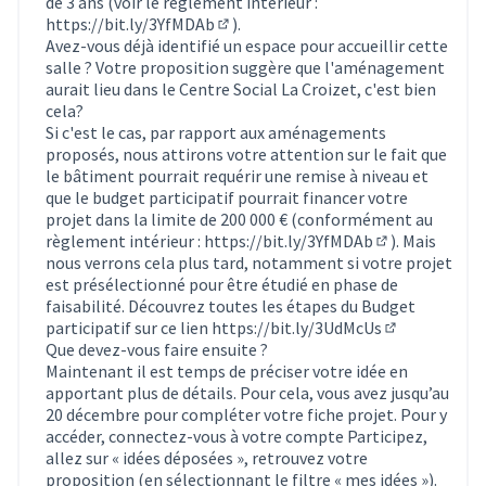
de 3 ans (voir le règlement intérieur :
https://bit.ly/3YfMDAb
).
(Lien externe)
Avez-vous déjà identifié un espace pour accueillir cette
salle ? Votre proposition suggère que l'aménagement
aurait lieu dans le Centre Social La Croizet, c'est bien
cela?
Si c'est le cas, par rapport aux aménagements
proposés, nous attirons votre attention sur le fait que
le bâtiment pourrait requérir une remise à niveau et
que le budget participatif pourrait financer votre
projet dans la limite de 200 000 € (conformément au
règlement intérieur :
https://bit.ly/3YfMDAb
). Mais
(Lien externe)
nous verrons cela plus tard, notamment si votre projet
est présélectionné pour être étudié en phase de
faisabilité. Découvrez toutes les étapes du Budget
participatif sur ce lien
https://bit.ly/3UdMcUs
(Lien externe
Que devez-vous faire ensuite ?
Maintenant il est temps de préciser votre idée en
apportant plus de détails. Pour cela, vous avez jusqu’au
20 décembre pour compléter votre fiche projet. Pour y
accéder, connectez-vous à votre compte Participez,
allez sur « idées déposées », retrouvez votre
proposition (en sélectionnant le filtre « mes idées »).