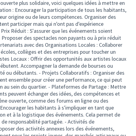
ouverte plus solidaire, voici quelques idées à mettre en
ipation : Encourager la participation de tous les habitants,
eur origine ou de leurs compétences. Organiser des
tent participer mais qui n'ont pas d'expérience
 Prix Réduit : S'assurer que les événements soient
 Proposer des spectacles non payants ou à prix réduit
Partenariats avec des Organisations Locales : Collaborer
 écoles, collèges et des entreprises pour toucher un
tistes Locaux : Offrir des opportunités aux artistes locaux
 débutent. Accompagner la demande de bourses ou
ulté ou débutants. - Projets Collaboratifs : Organiser des
llent ensemble pour créer une performance, ce qui peut
on au sein du quartier. - Plateformes de Partage : Mettre
ants peuvent échanger des idées, des compétences et
scène ouverte, comme des forums en ligne ou des
: Encourager les habitants à s'impliquer en tant que
ion et à la logistique des événements. Cela permet de
 de responsabilité partagée. - Activités de
roposer des activités annexes lors des événements,
nt pour les projets jeunes, des marchés artisanaux ou