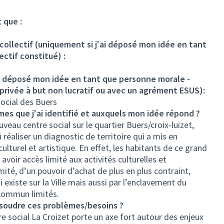
 que :
llectif (uniquement si j'ai déposé mon idée en tant
ctif constitué) :
ai déposé mon idée en tant que personne morale -
 privée à but non lucratif ou avec un agrément ESUS):
social des Buers
mes que j'ai identifié et auxquels mon idée répond ?
veau centre social sur le quartier Buers/croix-luizet,
 réaliser un diagnostic de territoire qui a mis en
culturel et artistique. En effet, les habitants de ce grand
 avoir accès limité aux activités culturelles et
mité, d’un pouvoir d’achat de plus en plus contraint,
i existe sur la Ville mais aussi par l’enclavement du
 commun limités.
ésoudre ces problèmes/besoins ?
re social La Croizet porte un axe fort autour des enjeux