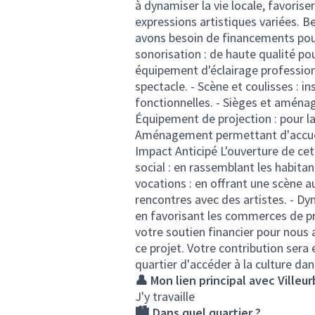
à dynamiser la vie locale, favoriser
expressions artistiques variées. B
avons besoin de financements pour 
sonorisation : de haute qualité pou
équipement d'éclairage professio
spectacle. - Scène et coulisses : i
fonctionnelles. - Sièges et aménag
Équipement de projection : pour la 
Aménagement permettant d'accueilli
Impact Anticipé L'ouverture de cett
social : en rassemblant les habitan
vocations : en offrant une scène aux
rencontres avec des artistes. - Dyn
en favorisant les commerces de p
votre soutien financier pour nous a
ce projet. Votre contribution sera
quartier d'accéder à la culture da
👤 Mon lien principal avec Villeu
J'y travaille
🏙️ Dans quel quartier ?