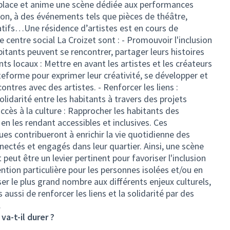
n place et anime une scène dédiée aux performances
ation, à des événements tels que pièces de théâtre,
éatifs…Une résidence d’artistes est en cours de
le centre social La Croizet sont : - Promouvoir l'inclusion
abitants peuvent se rencontrer, partager leurs histoires
lents locaux : Mettre en avant les artistes et les créateurs
ateforme pour exprimer leur créativité, se développer et
ncontres avec des artistes. - Renforcer les liens :
olidarité entre les habitants à travers des projets
accès à la culture : Rapprocher les habitants des
, en les rendant accessibles et inclusives. Ces
ques contribueront à enrichir la vie quotidienne des
nnectés et engagés dans leur quartier. Ainsi, une scène
 peut être un levier pertinent pour favoriser l'inclusion
ntion particulière pour les personnes isolées et/ou en
iser le plus grand nombre aux différents enjeux culturels,
 aussi de renforcer les liens et la solidarité par des
…
a-t-il durer ?