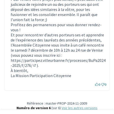
judicieux de rejoindre un ou des porteurs·ses qui ont
déposé des idées similaires à la vôtre, pour les
fusionner et les consolider ensemble. Il paraît que
l’union fait la force ;)
Profitez des permanences pour vous donner rendez-
vous !
Et pour rencontrer d’autres porteurs·ses et apprendre
de l’expérience des lauréats des années précédentes,
l’Assemblée Citoyenne vous invite à un café rencontre
le samedi 7 décembre de 10h à 12h au 24 rue de Venise
(vous pouvez vous inscrire ici :
https://participez.villeurbanne.fr/processes/BuPa2024
-2025/f/276/
).
(S'ouvre dans un nouvel onglet)
À bientôt,
La Mission Participation Citoyenne
0
0
Référence : master-PROP-2024-11-2009
Numéro de version 6
(sur 6)
voir les autres versions
Vérifiez l'empreinte numérique