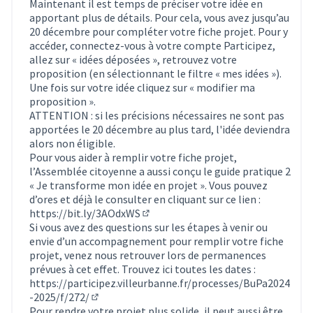
Maintenant il est temps de préciser votre idée en
apportant plus de détails. Pour cela, vous avez jusqu’au
20 décembre pour compléter votre fiche projet. Pour y
accéder, connectez-vous à votre compte Participez,
allez sur « idées déposées », retrouvez votre
proposition (en sélectionnant le filtre « mes idées »).
Une fois sur votre idée cliquez sur « modifier ma
proposition ».
ATTENTION : si les précisions nécessaires ne sont pas
apportées le 20 décembre au plus tard, l'idée deviendra
alors non éligible.
Pour vous aider à remplir votre fiche projet,
l’Assemblée citoyenne a aussi conçu le guide pratique 2
« Je transforme mon idée en projet ». Vous pouvez
d’ores et déjà le consulter en cliquant sur ce lien :
https://bit.ly/3AOdxWS
(Lien externe)
Si vous avez des questions sur les étapes à venir ou
envie d’un accompagnement pour remplir votre fiche
projet, venez nous retrouver lors de permanences
prévues à cet effet. Trouvez ici toutes les dates :
https://participez.villeurbanne.fr/processes/BuPa2024
-2025/f/272/
(S'ouvre dans un nouvel onglet)
Pour rendre votre projet plus solide, il peut aussi être