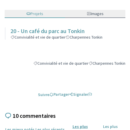
Projets
Images
20 - Un café du parc au Tonkin
Convivialité et vie de quartier
Charpennes Tonkin
Convivialité et vie de quartier
Charpennes Tonkin
Filtrer les résultats de la catégorie : Convivialité et vie 
Filtrer les résultats po
Partager
Signaler
Suivre
10 commentaires
Les plus
Les plus
Les mieux notés
Les plus récents