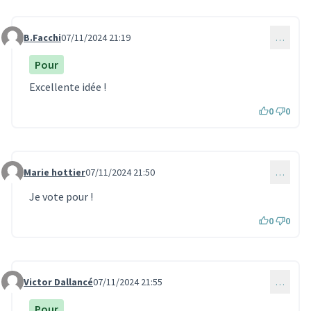
B.Facchi
07/11/2024 21:19
…
Commentaire 3495
Pour
Excellente idée !
0
0
Marie hottier
07/11/2024 21:50
…
Commentaire 3498
Je vote pour !
0
0
Victor Dallancé
07/11/2024 21:55
…
Commentaire 3499
Pour