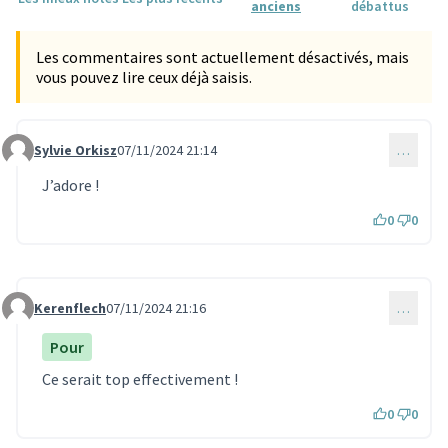
anciens
débattus
Les commentaires sont actuellement désactivés, mais
vous pouvez lire ceux déjà saisis.
Sylvie Orkisz
07/11/2024 21:14
…
Commentaire 3493
J’adore !
0
0
Kerenflech
07/11/2024 21:16
…
Commentaire 3494
Pour
Ce serait top effectivement !
0
0