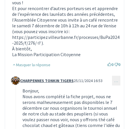
vous !
Et pour rencontrer d’autres porteurs·ses et apprendre
de l’expérience des lauréats des années précédentes,
l’Assemblée Citoyenne vous invite à un café rencontre
le samedi 7 décembre de 10h à 12h au 24 rue de Venise
(vous pouvez vous inscrire ici :
https://participez.villeurbanne.fr/processes/BuPa2024
-2025/f/276/
).
(S'ouvre dans un nouvel onglet)
À bientôt,
La Mission Participation Citoyenne
0
0
Masquer la réponse
CHARPENNES TONKIN TIGERS
25/11/2024 16:53
…
Commentaire 3693 (réponse au commentaire 3690)
Bonjour,
Nous avons complété la fiche projet, nous ne
serons malheureusement pas disponibles le 7
décembre car nous organisons le tournoi annuel
de notre club au stade des peupliers (si vous
voulez passer nous voir, nous y offrons thé café
chocolat chaud et gâteaux (tiens comme l'idée du