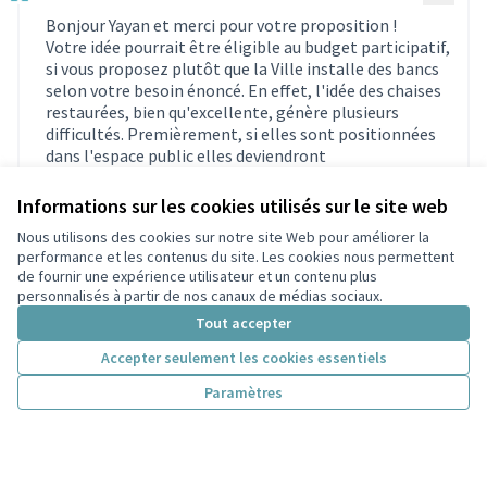
Bonjour Yayan et merci pour votre proposition !
Votre idée pourrait être éligible au budget participatif,
si vous proposez plutôt que la Ville installe des bancs
selon votre besoin énoncé. En effet, l'idée des chaises
restaurées, bien qu'excellente, génère plusieurs
difficultés. Premièrement, si elles sont positionnées
dans l'espace public elles deviendront
automatiquement du "mobilier urbain" que la Ville
devra entretenir, générant des frais de
Informations sur les cookies utilisés sur le site web
fonctionnement qui ne sont pas éligibles au budget
Nous utilisons des cookies sur notre site Web pour améliorer la
participatif (voir le règlement intérieur :
performance et les contenus du site. Les cookies nous permettent
https://bit.ly/3YfMDAb
). De plus, elles pourraient
de fournir une expérience utilisateur et un contenu plus
(Lien externe)
risquer de rendre difficile la circulation des personnes à
personnalisés à partir de nos canaux de médias sociaux.
mobilité réduite.
Tout accepter
Souhaiteriez-vous réorienter votre idée vers
l'installation de bancs publics à proximité des puces ?
Accepter seulement les cookies essentiels
Si c'était le cas, pour nous assurer que le projet est bien
Paramètres
réalisable, nous aurons besoin d'étudier en détail
l'emplacement des bancs. Mais nous verrons cela plus
tard, notamment si votre projet est présélectionné
pour être étudié en phase de faisabilité. Vous pouvez
découvrir toutes les étapes du Budget participatif sur