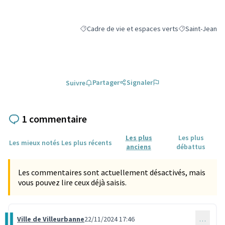
Cadre de vie et espaces verts
Saint-Jean
Filtrer les résultats de la catégorie : Cadre de v
Filtrer les résu
Partager
Signaler
Suivre
1 commentaire
Les plus
Les plus
Les mieux notés
Les plus récents
anciens
débattus
Les commentaires sont actuellement désactivés, mais
vous pouvez lire ceux déjà saisis.
Ville de Villeurbanne
22/11/2024 17:46
…
Commentaire 3635