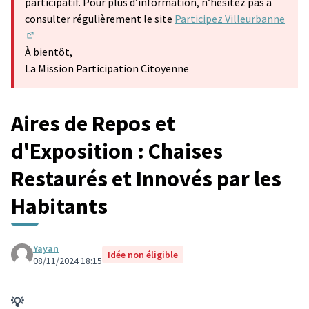
participatif. Pour plus d’information, n’hésitez pas à
consulter régulièrement le site
Participez Villeurbanne
(S'ouvre dans un nouvel onglet)
À bientôt,
La Mission Participation Citoyenne
Aires de Repos et
d'Exposition : Chaises
Restaurés et Innovés par les
Habitants
Yayan
Idée non éligible
08/11/2024 18:15
💡