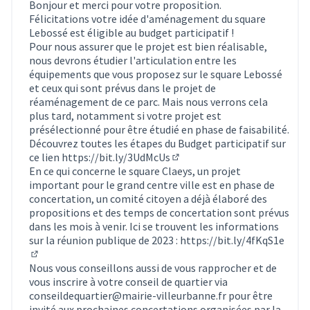
Bonjour et merci pour votre proposition.
Félicitations votre idée d'aménagement du square
Lebossé est éligible au budget participatif !
Pour nous assurer que le projet est bien réalisable,
nous devrons étudier l'articulation entre les
équipements que vous proposez sur le square Lebossé
et ceux qui sont prévus dans le projet de
réaménagement de ce parc. Mais nous verrons cela
plus tard, notamment si votre projet est
présélectionné pour être étudié en phase de faisabilité.
Découvrez toutes les étapes du Budget participatif sur
ce lien
https://bit.ly/3UdMcUs
(Lien externe)
En ce qui concerne le square Claeys, un projet
important pour le grand centre ville est en phase de
concertation, un comité citoyen a déjà élaboré des
propositions et des temps de concertation sont prévus
dans les mois à venir. Ici se trouvent les informations
sur la réunion publique de 2023 :
https://bit.ly/4fKqS1e
(Lien externe)
Nous vous conseillons aussi de vous rapprocher et de
vous inscrire à votre conseil de quartier via
conseildequartier@mairie-villeurbanne.fr pour être
invité aux prochaines concertations organisées par la