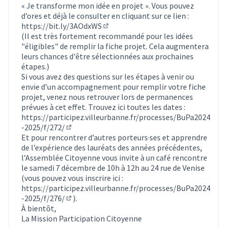
« Je transforme mon idée en projet ». Vous pouvez
d’ores et déjà le consulter en cliquant sur ce lien :
https://bit.ly/3AOdxWS
(Lien externe)
(Il est très fortement recommandé pour les idées
"éligibles" de remplir la fiche projet. Cela augmentera
leurs chances d'être sélectionnées aux prochaines
étapes.)
Si vous avez des questions sur les étapes à venir ou
envie d’un accompagnement pour remplir votre fiche
projet, venez nous retrouver lors de permanences
prévues à cet effet. Trouvez ici toutes les dates :
https://participez.villeurbanne.fr/processes/BuPa2024
-2025/f/272/
(S'ouvre dans un nouvel onglet)
Et pour rencontrer d’autres porteurs·ses et apprendre
de l’expérience des lauréats des années précédentes,
l’Assemblée Citoyenne vous invite à un café rencontre
le samedi 7 décembre de 10h à 12h au 24 rue de Venise
(vous pouvez vous inscrire ici :
https://participez.villeurbanne.fr/processes/BuPa2024
-2025/f/276/
).
(S'ouvre dans un nouvel onglet)
À bientôt,
La Mission Participation Citoyenne