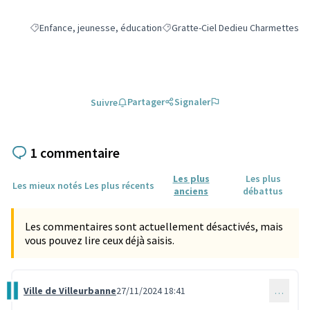
Enfance, jeunesse, éducation
Gratte-Ciel Dedieu Charmettes
Filtrer les résultats de la catégorie : Enfance, jeunesse, éducation
Filtrer les résultats pour le secteu
Partager
Signaler
Suivre
1 commentaire
Les plus
Les plus
Les mieux notés
Les plus récents
anciens
débattus
Les commentaires sont actuellement désactivés, mais
vous pouvez lire ceux déjà saisis.
Ville de Villeurbanne
27/11/2024 18:41
…
Commentaire 3737