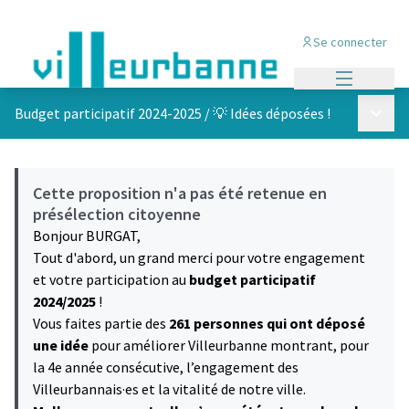
Se connecter
Menu princi
Menu p
Budget participatif 2024-2025
/
💡 Idées déposées !
Cette proposition n'a pas été retenue en
présélection citoyenne
Bonjour BURGAT,
Tout d'abord, un grand merci pour votre engagement
et votre participation au
budget participatif
2024/2025
!
Vous faites partie des
261 personnes qui ont déposé
une idée
pour améliorer Villeurbanne montrant, pour
la 4e année consécutive, l’engagement des
Villeurbannais·es et la vitalité de notre ville.