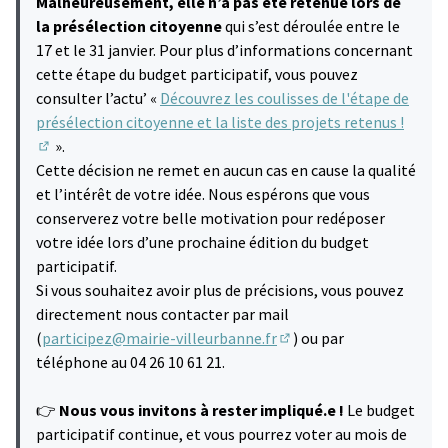
Malheureusement, elle n’a pas été retenue lors de
la présélection citoyenne
qui s’est déroulée entre le
17 et le 31 janvier. Pour plus d’informations concernant
cette étape du budget participatif, vous pouvez
consulter l’actu’ «
Découvrez les coulisses de l'étape de
présélection citoyenne et la liste des projets retenus !
».
(S'ouvre dans un nouvel onglet)
Cette décision ne remet en aucun cas en cause la qualité
et l’intérêt de votre idée. Nous espérons que vous
conserverez votre belle motivation pour redéposer
votre idée lors d’une prochaine édition du budget
participatif.
Si vous souhaitez avoir plus de précisions, vous pouvez
directement nous contacter par mail
(
participez@mairie-villeurbanne.fr
) ou par
(S'ouvre dans un nouvel 
téléphone au 04 26 10 61 21.
👉
Nous vous invitons à rester impliqué.e !
Le budget
participatif continue, et vous pourrez voter au mois de