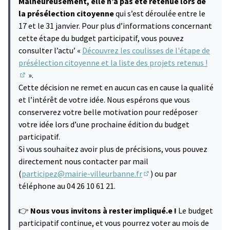
Malheureusement, elle n’a pas été retenue lors de
la présélection citoyenne
qui s’est déroulée entre le
17 et le 31 janvier. Pour plus d’informations concernant
cette étape du budget participatif, vous pouvez
consulter l’actu’ «
Découvrez les coulisses de l'étape de
présélection citoyenne et la liste des projets retenus !
».
(S'ouvre dans un nouvel onglet)
Cette décision ne remet en aucun cas en cause la qualité
et l’intérêt de votre idée. Nous espérons que vous
conserverez votre belle motivation pour redéposer
votre idée lors d’une prochaine édition du budget
participatif.
Si vous souhaitez avoir plus de précisions, vous pouvez
directement nous contacter par mail
(
participez@mairie-villeurbanne.fr
) ou par
(S'ouvre dans un nouvel 
téléphone au 04 26 10 61 21.
👉
Nous vous invitons à rester impliqué.e !
Le budget
participatif continue, et vous pourrez voter au mois de