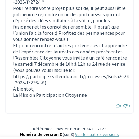
-2025/f/272/
(S'ouvre dans un nouvel onglet)
Pour rendre votre projet plus solide, il peut aussi être
judicieux de rejoindre un ou des porteurs·ses qui ont
déposé des idées similaires à la vôtre, pour les
fusionner et les consolider ensemble. Il paraît que
l’union fait la force ;) Profitez des permanences pour
vous donner rendez-vous !
Et pour rencontrer d’autres porteurs·ses et apprendre
de l’expérience des lauréats des années précédentes,
l’Assemblée Citoyenne vous invite à un café rencontre
le samedi 7 décembre de 10h à 12h au 24 rue de Venise
(vous pouvez vous inscrire ici :
https://participez.villeurbanne.fr/processes/BuPa2024
-2025/f/276/
).
(S'ouvre dans un nouvel onglet)
À bientôt,
La Mission Participation Citoyenne
0
0
Référence : master-PROP-2024-11-2127
Numéro de version 8
(sur 8)
voir les autres versions