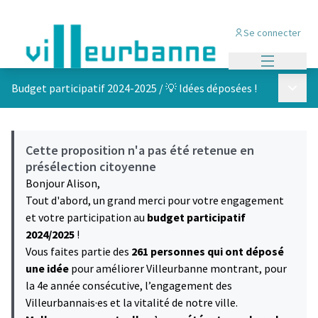
Se connecter
Menu princi
Menu p
Budget participatif 2024-2025
/
💡 Idées déposées !
Cette proposition n'a pas été retenue en
présélection citoyenne
Bonjour Alison,
Tout d'abord, un grand merci pour votre engagement
et votre participation au
budget participatif
2024/2025
!
Vous faites partie des
261 personnes qui ont déposé
une idée
pour améliorer Villeurbanne montrant, pour
la 4e année consécutive, l’engagement des
Villeurbannais·es et la vitalité de notre ville.