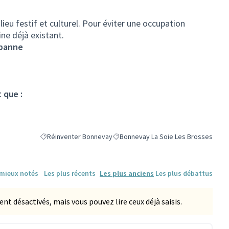
ieu festif et culturel. Pour éviter une occupation
ine déjà existant.
rbanne
 que :
Réinventer Bonnevay
Bonnevay La Soie Les Brosses
Filtrer les résultats de la catégorie : Réinventer Bonnevay
Filtrer les résultats pour le secteur 
 mieux notés
Les plus récents
Les plus anciens
Les plus débattus
 désactivés, mais vous pouvez lire ceux déjà saisis.