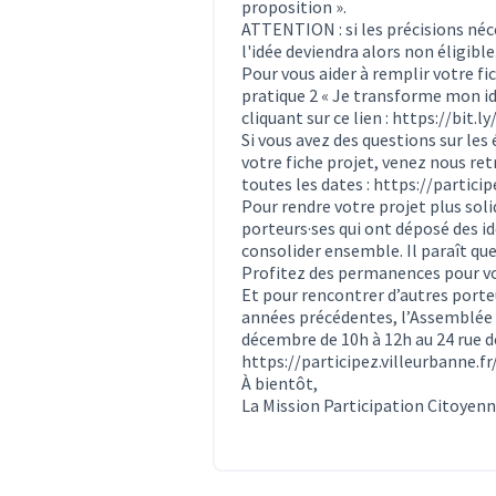
proposition ».
ATTENTION : si les précisions néc
l'idée deviendra alors non éligible
Pour vous aider à remplir votre fi
pratique 2 « Je transforme mon idé
cliquant sur ce lien :
https://bit.l
Si vous avez des questions sur le
votre fiche projet, venez nous ret
toutes les dates :
https://partici
Pour rendre votre projet plus solid
porteurs·ses qui ont déposé des idé
consolider ensemble. Il paraît que 
Profitez des permanences pour vo
Et pour rencontrer d’autres porte
années précédentes, l’Assemblée C
décembre de 10h à 12h au 24 rue de
https://participez.villeurbanne.
À bientôt,
La Mission Participation Citoyen