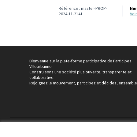
Référence : master-PROP-
Num
2024-11-2141
vo
Bienvenue sur la plate-forme participative de Participez
Villeurbanne.
Construisons une société plus ouverte, transparente et
collaborative.
Rejoignez le mouvement, participez et décidez, ensemble
Conditions d'utilisation
Paramètres des cookies