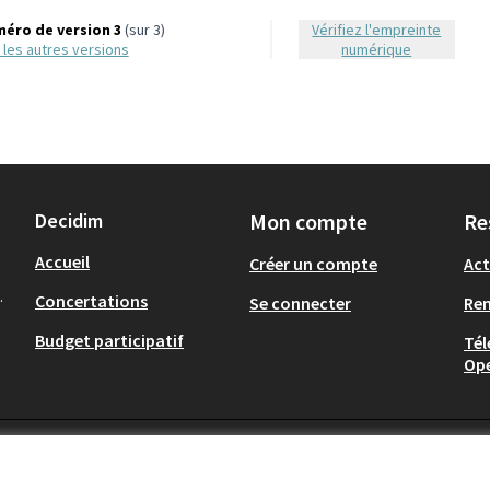
éro de version 3
(sur 3)
Vérifiez l'empreinte
ir les autres versions
numérique
Decidim
Mon compte
Re
Accueil
Créer un compte
Act
.
Concertations
Se connecter
Re
Budget participatif
Tél
Op