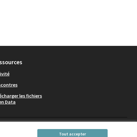
ssources
ivité
ncontres
écharger les fichiers
en Data
Participez Villeurbanne sur X
Participez Villeurbanne sur Fac
Participez Villeurbanne su
Participez Villeurban
Tout accepter