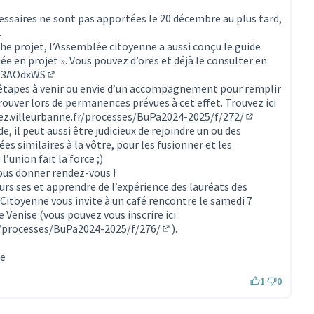
essaires ne sont pas apportées le 20 décembre au plus tard,
.
che projet, l’Assemblée citoyenne a aussi conçu le guide
e en projet ». Vous pouvez d’ores et déjà le consulter en
y/3AOdxWS
(Lien externe)
s étapes à venir ou envie d’un accompagnement pour remplir
rouver lors de permanences prévues à cet effet. Trouvez ici
pez.villeurbanne.fr/processes/BuPa2024-2025/f/272/
(S'ouvre dans 
e, il peut aussi être judicieux de rejoindre un ou des
es similaires à la vôtre, pour les fusionner et les
l’union fait la force ;)
us donner rendez-vous !
urs·ses et apprendre de l’expérience des lauréats des
itoyenne vous invite à un café rencontre le samedi 7
 Venise (vous pouvez vous inscrire ici :
fr/processes/BuPa2024-2025/f/276/
).
(S'ouvre dans un nouvel onglet)
ne
1
0