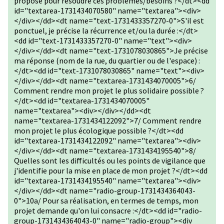
propose pour résoudre ces problèmes/besoins ?</dt><dd
id="textarea-1731434070580" name="textarea"><div>
</div></dd><dt name="text-1731433357270-0">S'il est
ponctuel, je précise la récurrence et/ou la durée :</dt>
<dd id="text-1731433357270-0" name="text"><div>
</div></dd><dt name="text-1731078030865">Je précise
ma réponse (nom de la rue, du quartier ou de l'espace) :
</dt><dd id="text-1731078030865" name="text"><div>
</div></dd><dt name="textarea-1731434070005">6/
Comment rendre mon projet le plus solidaire possible ?
</dt><dd id="textarea-1731434070005"
name="textarea"><div></div></dd><dt
name="textarea-1731434122092">7/ Comment rendre
mon projet le plus écologique possible ?</dt><dd
id="textarea-1731434122092" name="textarea"><div>
</div></dd><dt name="textarea-1731434195540">8/
Quelles sont les difficultés ou les points de vigilance que
j'identifie pour la mise en place de mon projet ?</dt><dd
id="textarea-1731434195540" name="textarea"><div>
</div></dd><dt name="radio-group-1731434364043-
0">10a/ Pour sa réalisation, en termes de temps, mon
projet demande qu'on lui consacre :</dt><dd id="radio-
group-1731434364043-0" name="radio-group"><div