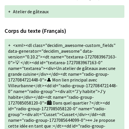
+
Atelier de gâteaux
Corps du texte (Français)
+
<xml><dl class="decidim_awesome-custom_fields"
data-generator="decidim_awesome" data-
version="0.10.2"><dt name="textarea-1727083967163-
0">💡 </dt><dd id="textarea-1727083967163-0"
name="textarea"><div>Un atelier de gâteaux avec une
grande cuisine</div></dd><dt name="radio-group-
1727084721448-0">👤 Mon lien principal avec
Villeurbanne</dt><dd id="radio-group-1727084721448-
0" name="radio-group"><div alt="J'y habite">J'y
habite</div></dd><dt name="radio-group-
1727085058120-0">🏙️ Dans quel quartier ?</dt><dd
id="radio-group-1727085058120-0" name="radio-
group"><div alt="Cusset">Cusset</div></dd><dt
name="radio-group-1727085644099-0">👀 Je propose
cette idée en tant que :</dt><dd id="radio-group-