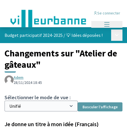
Se connecter
Menu princi
Menu p
Budget participatif 2024-2025
/
💡 Idées déposées !
Changements sur "Atelier de
gâteaux"
Adem
28/11/2024 18:45
Sélectionner le mode de vue :
Basculer l’affichage
Je donne un titre à mon idée (Français)