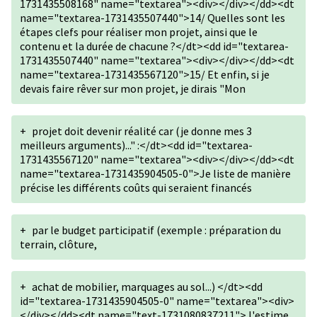
1731435508168" name="textarea"><div></div></dd><dt
name="textarea-1731435507440">14/ Quelles sont les
étapes clefs pour réaliser mon projet, ainsi que le
contenu et la durée de chacune ?</dt><dd id="textarea-
1731435507440" name="textarea"><div></div></dd><dt
name="textarea-1731435567120">15/ Et enfin, si je
devais faire rêver sur mon projet, je dirais "Mon
+
projet doit devenir réalité car (je donne mes 3
meilleurs arguments)..." :</dt><dd id="textarea-
1731435567120" name="textarea"><div></div></dd><dt
name="textarea-1731435904505-0">Je liste de manière
précise les différents coûts qui seraient financés
+
par le budget participatif (exemple : préparation du
terrain, clôture,
+
achat de mobilier, marquages au sol...) </dt><dd
id="textarea-1731435904505-0" name="textarea"><div>
</div></dd><dt name="text-1731080837211">J'estime