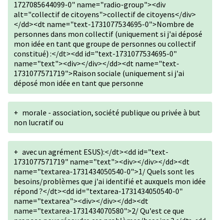
1727085644099-0" name="radio-group"><div
alt="collectif de citoyens">collectif de citoyens</div>
</dd><dt name="text-1731077534695-0">Nombre de
personnes dans mon collectif (uniquement si j'ai déposé
mon idée en tant que groupe de personnes ou collectif
constitué) :</dt><dd id="text-1731077534695-0"
name="text"><div></div></dd><dt name="text-
1731077571719">Raison sociale (uniquement si j'ai
déposé mon idée en tant que personne
+
morale - association, société publique ou privée à but
non lucratif ou
+
avec un agrément ESUS):</dt><dd id="text-
1731077571719" name="text"><div></div></dd><dt
name="textarea-1731434050540-0">1/ Quels sont les
besoins/problèmes que j'ai identifié et auxquels mon idée
répond ?</dt><dd id="textarea-1731434050540-0"
name="textarea"><div></div></dd><dt
name="textarea-1731434070580">2/ Qu'est ce que