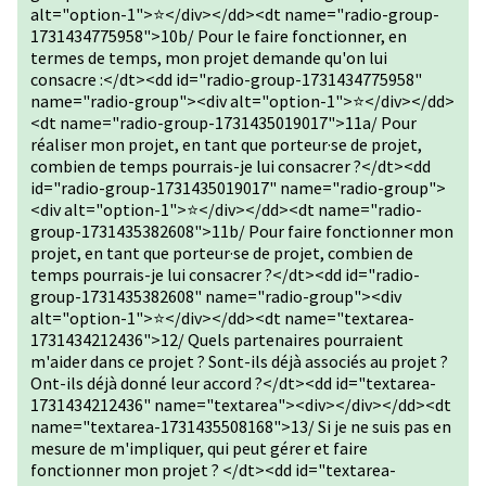
alt="option-1">⭐</div></dd><dt name="radio-group-
1731434775958">10b/ Pour le faire fonctionner, en
termes de temps, mon projet demande qu'on lui
consacre :</dt><dd id="radio-group-1731434775958"
name="radio-group"><div alt="option-1">⭐</div></dd>
<dt name="radio-group-1731435019017">11a/ Pour
réaliser mon projet, en tant que porteur·se de projet,
combien de temps pourrais-je lui consacrer ?</dt><dd
id="radio-group-1731435019017" name="radio-group">
<div alt="option-1">⭐</div></dd><dt name="radio-
group-1731435382608">11b/ Pour faire fonctionner mon
projet, en tant que porteur·se de projet, combien de
temps pourrais-je lui consacrer ?</dt><dd id="radio-
group-1731435382608" name="radio-group"><div
alt="option-1">⭐</div></dd><dt name="textarea-
1731434212436">12/ Quels partenaires pourraient
m'aider dans ce projet ? Sont-ils déjà associés au projet ?
Ont-ils déjà donné leur accord ?</dt><dd id="textarea-
1731434212436" name="textarea"><div></div></dd><dt
name="textarea-1731435508168">13/ Si je ne suis pas en
mesure de m'impliquer, qui peut gérer et faire
fonctionner mon projet ? </dt><dd id="textarea-