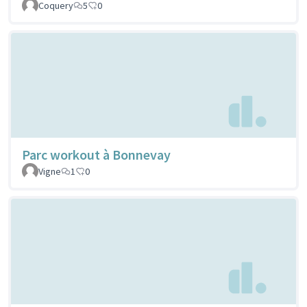
Coquery
5
0
Parc workout à Bonnevay
Vigne
1
0