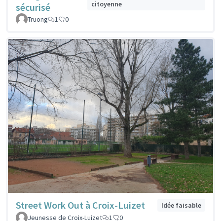
citoyenne
sécurisé
Truong
1
0
Street Work Out à Croix-Luizet
Idée faisable
Jeunesse de Croix-Luizet
1
0