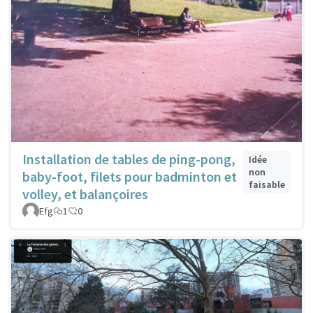
Installation de tables de ping-pong,
Idée
non
baby-foot, filets pour badminton et
faisable
volley, et balançoires
Efg
1
0