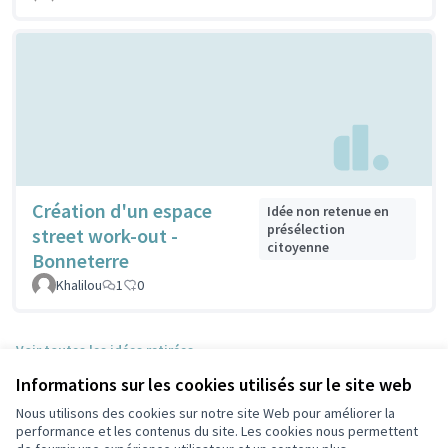
Création d'un espace
Idée non retenue en
présélection
street work-out -
citoyenne
Bonneterre
Khalilou
1
0
Voir toutes les idées retirées
Informations sur les cookies utilisés sur le site web
Nous utilisons des cookies sur notre site Web pour améliorer la
Conditions d'utilisation
performance et les contenus du site. Les cookies nous permettent
Paramètres des cookies