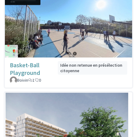
Basket-Ball
Idée non retenue en présélection
citoyenne
Playground
Boivin
1
0