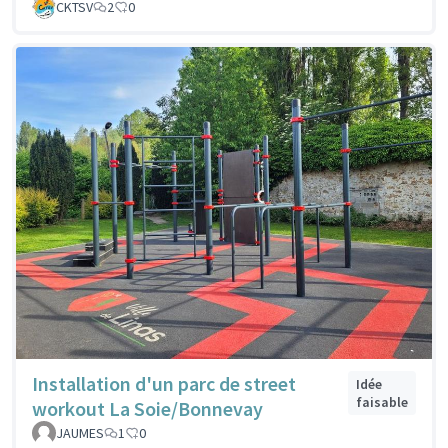
CKTSV
2
0
Installation d'un parc de street
Idée
faisable
workout La Soie/Bonnevay
JAUMES
1
0