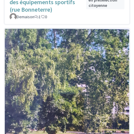
en présélection
des équipements sportifs
citoyenne
(rue Bonneterre)
Demaison
1
0