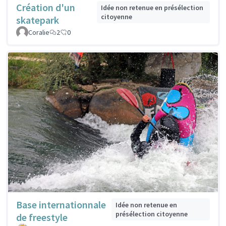
Création d'un
Idée non retenue en présélection
citoyenne
skatepark
Coralie
2
0
Base internationnale
Idée non retenue en
présélection citoyenne
de freestyle