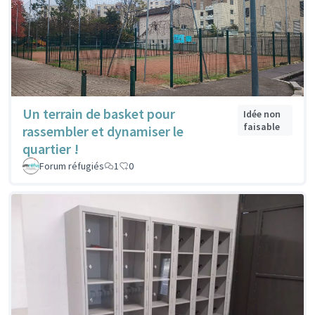
Un terrain de basket pour
Idée non
faisable
rassembler et dynamiser le
quartier !
Forum réfugiés
1
0