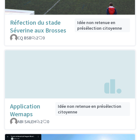
Réfection du stade
Idée non retenue en
présélection citoyenne
Séverine aux Brosses
CQ BSB
2
0
Application
Idée non retenue en présélection
citoyenne
Wemaps
ABI SALEH
2
0