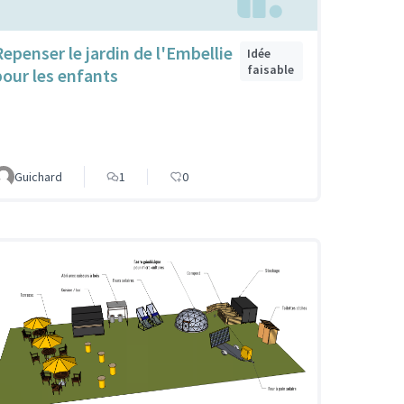
Repenser le jardin de l'Embellie
Idée
faisable
pour les enfants
Guichard
1
0