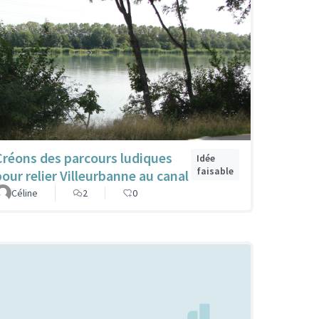
Créons des parcours ludiques
Idée
faisable
pour relier Villeurbanne au canal
Céline
2
0