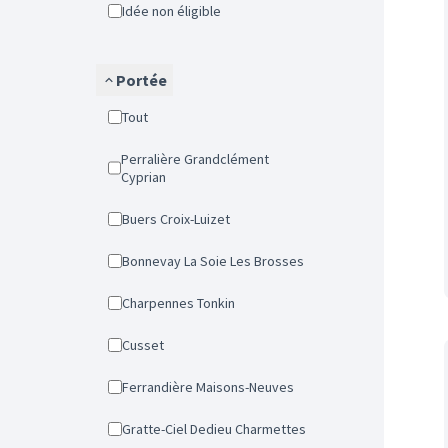
Idée non éligible
Portée
Tout
Perralière Grandclément
Cyprian
Buers Croix-Luizet
Bonnevay La Soie Les Brosses
Charpennes Tonkin
Cusset
Ferrandière Maisons-Neuves
Gratte-Ciel Dedieu Charmettes