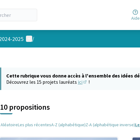
Aide
Menu utilisateur
 2024-2025
/
Cette rubrique vous donne accès à l'ensemble des idées dé
Découvrez les 15 projets lauréats
ici
!
(S'ouvre dans un nouvel on
10 propositions
Aléatoire
Les plus récentes
A-Z (alphabétique)
Z-A (alphabétique inverse)
Le