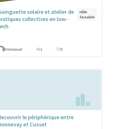
Guinguette solaire et atelier de
Idée
faisable
pratiques collectives en low-
tech
Emmanuel
1
0
Recouvrir le périphérique entre
Bonnevay et Cusset