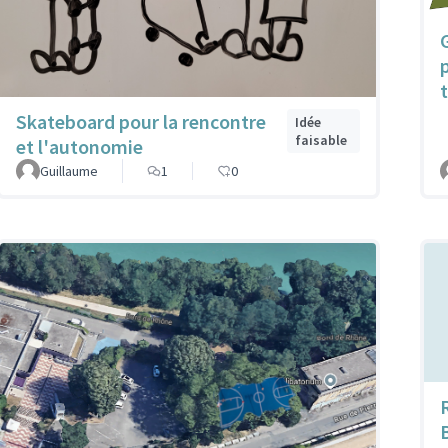
Skateboard pour la rencontre
Idée
faisable
et l'autonomie
Guillaume
1
0