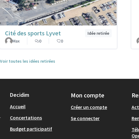
Cité des sports Lyvet
Idée retirée
Max
0
0
Voir toutes les idées retirées
Decidim
Mon compte
Re
Accueil
Créer un compte
Act
.
Concertations
Se connecter
Re
Budget participatif
Tél
Op