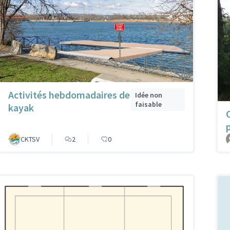
Activités hebdomadaires de
Idée non
faisable
kayak
CKTSV
2
0