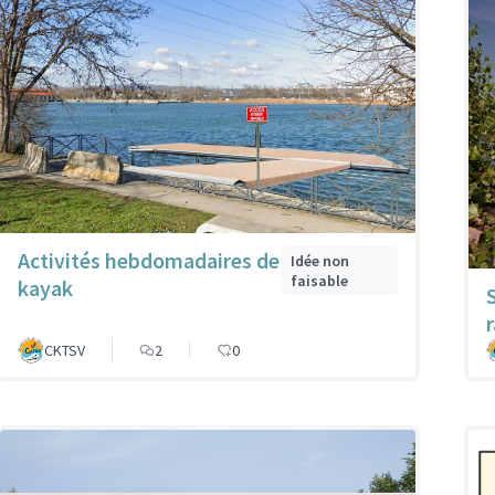
Activités hebdomadaires de
Idée non
faisable
kayak
r
CKTSV
2
0