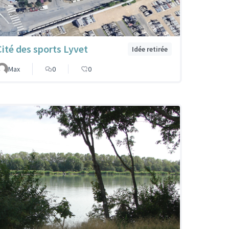
Cité des sports Lyvet
Idée retirée
Max
0
0