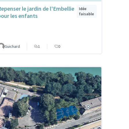
Repenser le jardin de l'Embellie
Idée
faisable
pour les enfants
Guichard
1
0