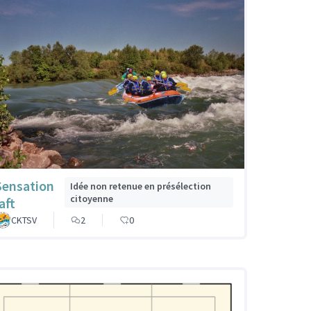
Sensation
Idée non retenue en présélection
citoyenne
aft
CKTSV
2
0