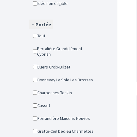
Idée non éligible
Portée
Tout
Perralière Grandclément
Cyprian
Buers Croix-Luizet
Bonnevay La Soie Les Brosses
Charpennes Tonkin
Cusset
Ferrandière Maisons-Neuves
Gratte-Ciel Dedieu Charmettes