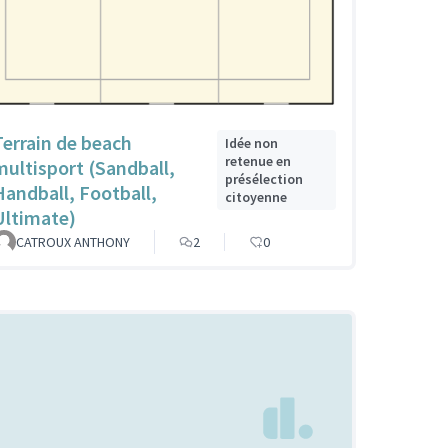
Terrain de beach
Idée non
retenue en
multisport (Sandball,
présélection
Handball, Football,
citoyenne
Ultimate)
CATROUX ANTHONY
2
0