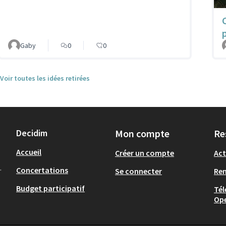
Gaby
0
0
Voir toutes les idées retirées
Decidim
Mon compte
Re
Accueil
Créer un compte
Act
.
Concertations
Se connecter
Re
Budget participatif
Tél
Op