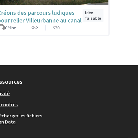
Créons des parcours ludiques
Idée
faisable
pour relier Villeurbanne au canal
Céline
2
0
ssources
ivité
ncontres
écharger les fichiers
en Data