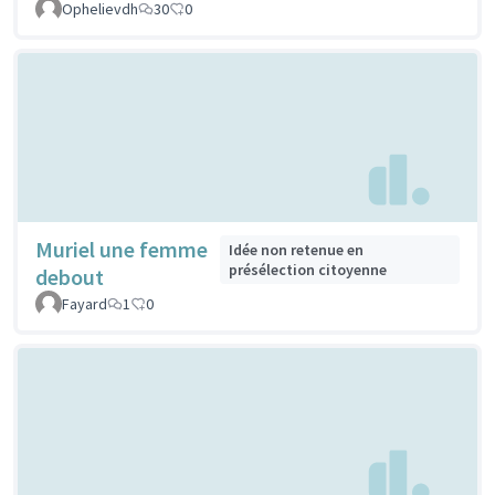
Ophelievdh
30
0
Muriel une femme
Idée non retenue en
présélection citoyenne
debout
Fayard
1
0