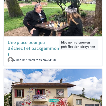
Une place pour jeu
Idée non retenue en
présélection citoyenne
d’échec ( et backgammon
)
Minas Der Mardirossian
4
0