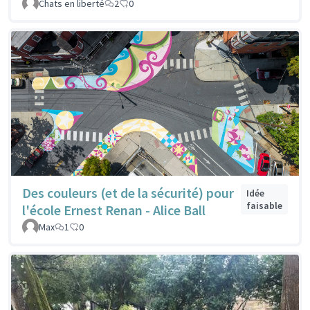
Chats en liberté
2
0
Des couleurs (et de la sécurité) pour
Idée
faisable
l'école Ernest Renan - Alice Ball
Max
1
0