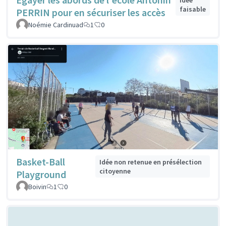
faisable
PERRIN pour en sécuriser les accès
Noémie Cardinuad
1
0
Basket-Ball
Idée non retenue en présélection
citoyenne
Playground
Boivin
1
0