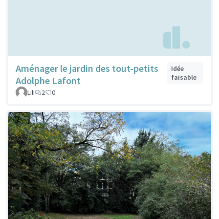
Aménager le jardin des tout-petits
Idée
faisable
Adolphe Lafont
Lili
2
0