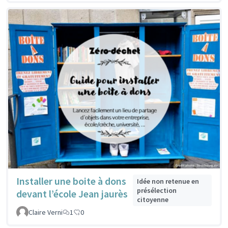
Installer une boite à dons
Idée non retenue en
présélection
devant l’école Jean jaurès
citoyenne
Claire Verni
1
0