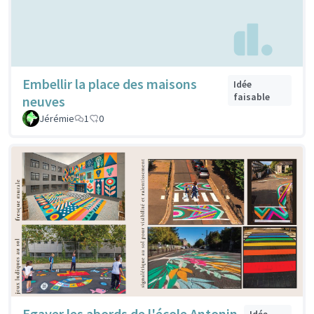
Embellir la place des maisons
Idée
faisable
neuves
Jérémie
1
0
Egayer les abords de l'école Antonin
Idée