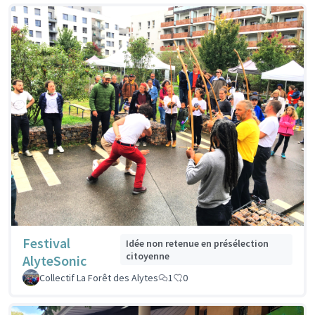
Festival
Idée non retenue en présélection
citoyenne
AlyteSonic
Collectif La Forêt des Alytes
1
0