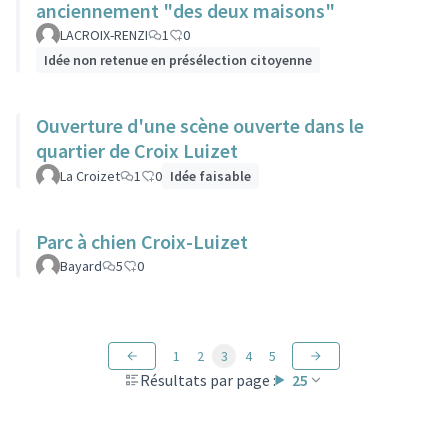
anciennement "des deux maisons"
LACROIX-RENZI
1
0
Idée non retenue en présélection citoyenne
Ouverture d'une scène ouverte dans le
quartier de Croix Luizet
La Croizet
1
0
Idée faisable
Parc à chien Croix-Luizet
Bayard
5
0
1
2
3
4
5
Résultats par page :
25