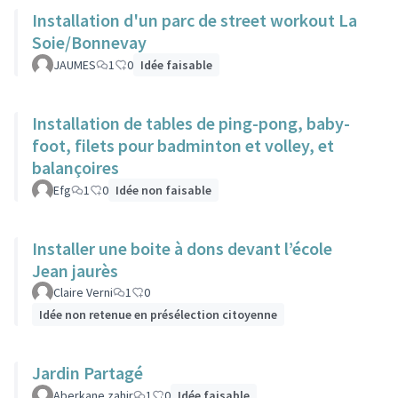
Installation d'un parc de street workout La
Soie/Bonnevay
JAUMES
1
0
Idée faisable
Installation de tables de ping-pong, baby-
foot, filets pour badminton et volley, et
balançoires
Efg
1
0
Idée non faisable
Installer une boite à dons devant l’école
Jean jaurès
Claire Verni
1
0
Idée non retenue en présélection citoyenne
Jardin Partagé
Aberkane zahir
1
0
Idée faisable