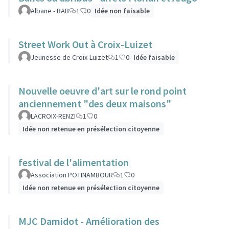
Albane - BAB
1
0
Idée non faisable
Street Work Out à Croix-Luizet
Jeunesse de Croix-Luizet
1
0
Idée faisable
Nouvelle oeuvre d'art sur le rond point
anciennement "des deux maisons"
LACROIX-RENZI
1
0
Idée non retenue en présélection citoyenne
festival de l'alimentation
Association POTINAMBOUR
1
0
Idée non retenue en présélection citoyenne
MJC Damidot - Amélioration des