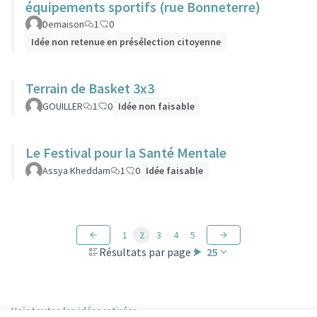
équipements sportifs (rue Bonneterre)
Demaison
1
0
Idée non retenue en présélection citoyenne
Terrain de Basket 3x3
GOUILLER
1
0
Idée non faisable
Le Festival pour la Santé Mentale
Assya Kheddam
1
0
Idée faisable
1
2
3
4
5
Résultats par page :
25
Voir toutes les idées retirées