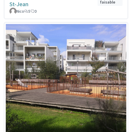
faisable
St-Jean
Nico
5
0