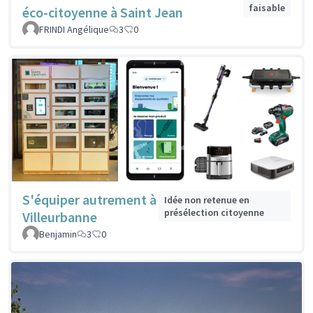
faisable
éco-citoyenne à Saint Jean
FRINDI Angélique
3
0
S'équiper autrement à
Idée non retenue en
présélection citoyenne
Villeurbanne
Benjamin
3
0