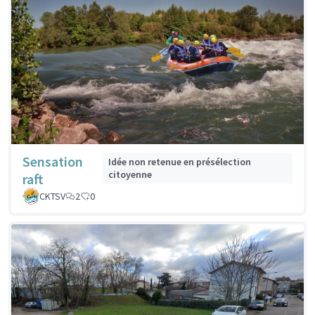
Sensation
Idée non retenue en présélection
citoyenne
raft
CKTSV
2
0