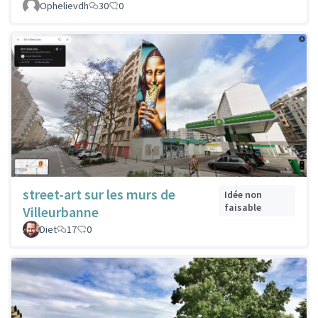
Ophelievdh
30
0
street-art sur les murs de
Idée non
faisable
Villeurbanne
Diet
17
0