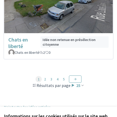
Chats en
Idée non retenue en présélection
citoyenne
liberté
Chats en liberté
2
0
1
2
3
4
5
Résultats par page :
25
Voir toutes les idées retirées
Informations sur les cookies utilisés sur le site web