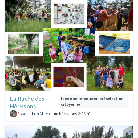
La Ruche des
Idée non retenue en présélection
citoyenne
Hérissons
Association Mille et un hérissons
3
0