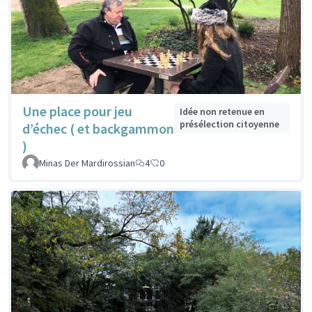
Une place pour jeu
Idée non retenue en
présélection citoyenne
d’échec ( et backgammon
)
Minas Der Mardirossian
4
0