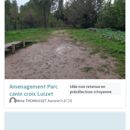
Amenagement Parc
Idée non retenue en
présélection citoyenne
canin croix Luizet
Mme THOMASSET Aurore
3
0