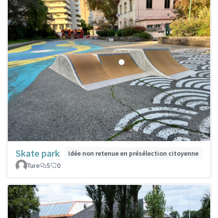
Skate park
Idée non retenue en présélection citoyenne
Ture
5
0