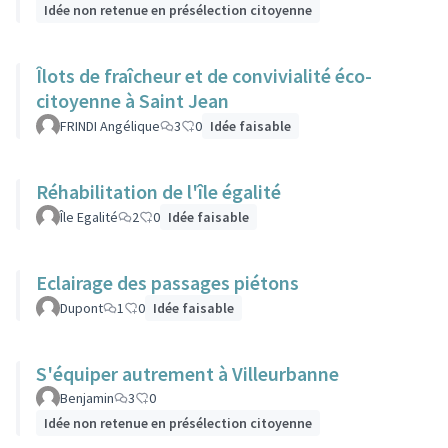
Idée non retenue en présélection citoyenne
Îlots de fraîcheur et de convivialité éco-
citoyenne à Saint Jean
FRINDI Angélique
3
0
Idée faisable
Réhabilitation de l'île égalité
Île Egalité
2
0
Idée faisable
Eclairage des passages piétons
Dupont
1
0
Idée faisable
S'équiper autrement à Villeurbanne
Benjamin
3
0
Idée non retenue en présélection citoyenne