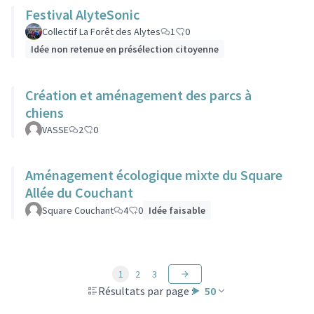
Festival AlyteSonic
Collectif La Forêt des Alytes
1
0
Idée non retenue en présélection citoyenne
Création et aménagement des parcs à
chiens
VASSE
2
0
Aménagement écologique mixte du Square
Allée du Couchant
Square Couchant
4
0
Idée faisable
1
2
3
Résultats par page :
50