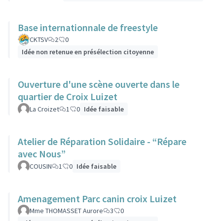
Base internationnale de freestyle
CKTSV
2
0
Idée non retenue en présélection citoyenne
Ouverture d'une scène ouverte dans le
quartier de Croix Luizet
La Croizet
1
0
Idée faisable
Atelier de Réparation Solidaire - “Répare
avec Nous”
COUSIN
1
0
Idée faisable
Amenagement Parc canin croix Luizet
Mme THOMASSET Aurore
3
0