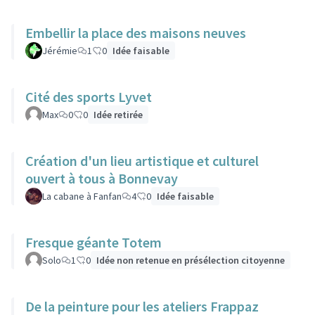
Embellir la place des maisons neuves
Jérémie
1
0
Idée faisable
Cité des sports Lyvet
Max
0
0
Idée retirée
Création d'un lieu artistique et culturel
ouvert à tous à Bonnevay
La cabane à Fanfan
4
0
Idée faisable
Fresque géante Totem
Solo
1
0
Idée non retenue en présélection citoyenne
De la peinture pour les ateliers Frappaz