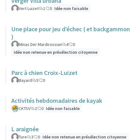
Verger Villa urbana
Vert Luizet
1
0
Idée non faisable
Une place pour jeu d’échec ( et backgammon
)
Minas Der Mardirossian
4
0
Idée non retenue en présélection citoyenne
Parc à chien Croix-Luizet
Bayard
5
0
Activités hebdomadaires de kayak
CKTSV
2
0
Idée non faisable
L araignée
Ture
3
0
Idée non retenue en présélection citoyenne