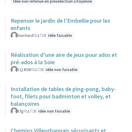
Idée non retenue en présélection citoyenne
Repenser le jardin de l'Embellie pour les
enfants
Guichard
1
0
Idée faisable
Réalisation d'une aire de jeux pour ados et
pré-ados à la Soie
CQ BSB
1
0
Idée non faisable
Installation de tables de ping-pong, baby-
foot, filets pour badminton et volley, et
balançoires
Efg
1
0
Idée non faisable
Chemins Villeurbannais sécurisants et