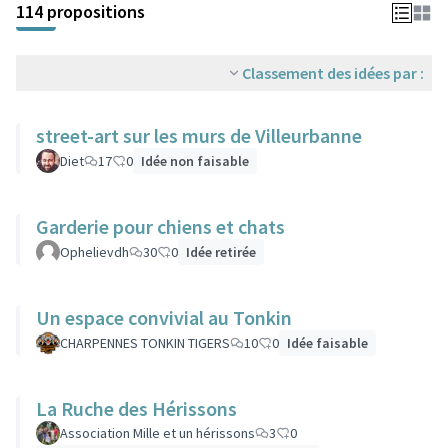
114 propositions
Classement des idées par :
street-art sur les murs de Villeurbanne
Diet
17
0
Idée non faisable
Garderie pour chiens et chats
Ophelievdh
30
0
Idée retirée
Un espace convivial au Tonkin
CHARPENNES TONKIN TIGERS
10
0
Idée faisable
La Ruche des Hérissons
Association Mille et un hérissons
3
0