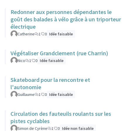
Redonner aux personnes dépendantes le
goût des balades à vélo grâce à un triporteur
électrique
Catherine
1
0
Idée faisable
Végétaliser Grandclement (rue Charrin)
Nico
1
0
Idée faisable
Skateboard pour la rencontre et
l'autonomie
Guillaume
1
0
Idée faisable
Circulation des fauteuils roulants sur les
pistes cyclables
Simon de Cyrène
1
0
Idée non faisable