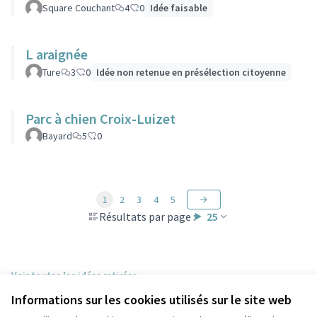
Square Couchant
4
0
Idée faisable
L araignée
Ture
3
0
Idée non retenue en présélection citoyenne
Parc à chien Croix-Luizet
Bayard
5
0
1
2
3
4
5
Résultats par page :
25
Voir toutes les idées retirées
Informations sur les cookies utilisés sur le site web