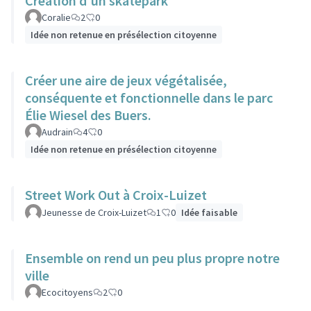
Création d'un skatepark
Coralie
2
0
Idée non retenue en présélection citoyenne
Créer une aire de jeux végétalisée,
conséquente et fonctionnelle dans le parc
Élie Wiesel des Buers.
Audrain
4
0
Idée non retenue en présélection citoyenne
Street Work Out à Croix-Luizet
Jeunesse de Croix-Luizet
1
0
Idée faisable
Ensemble on rend un peu plus propre notre
ville
Ecocitoyens
2
0