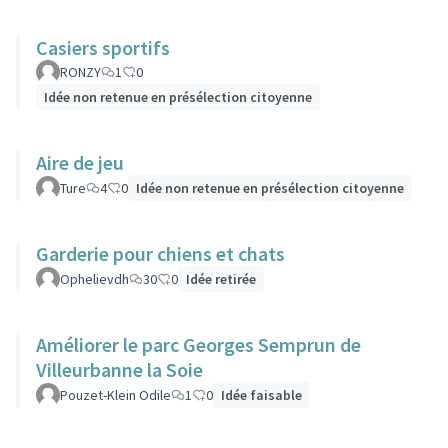
Casiers sportifs
RONZY
1
0
Idée non retenue en présélection citoyenne
Aire de jeu
Ture
4
0
Idée non retenue en présélection citoyenne
Garderie pour chiens et chats
Ophelievdh
30
0
Idée retirée
Améliorer le parc Georges Semprun de
Villeurbanne la Soie
Pouzet-Klein Odile
1
0
Idée faisable