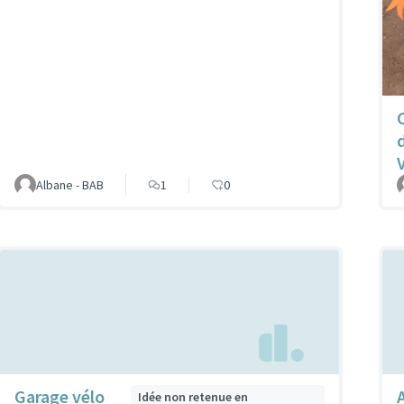
Albane - BAB
1
0
Garage vélo
Idée non retenue en