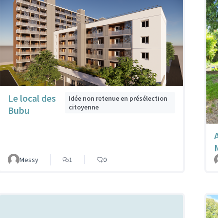
Le local des
Idée non retenue en présélection
citoyenne
Bubu
Messy
1
0