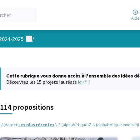
Aide
Menu utilisateur
 2024-2025
/
Cette rubrique vous donne accès à l'ensemble des idées dé
Découvrez les 15 projets lauréats
ici
!
(S'ouvre dans un nouvel on
114 propositions
Aléatoire
Les plus récentes
A-Z (alphabétique)
Z-A (alphabétique inverse)