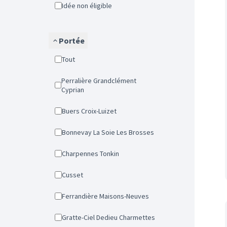
Idée non éligible
Portée
Tout
Perralière Grandclément
Cyprian
Buers Croix-Luizet
Bonnevay La Soie Les Brosses
Charpennes Tonkin
Cusset
Ferrandière Maisons-Neuves
Gratte-Ciel Dedieu Charmettes