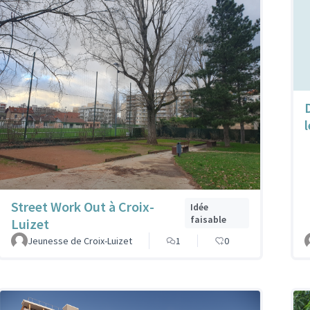
l
Street Work Out à Croix-
Idée
faisable
Luizet
Jeunesse de Croix-Luizet
1
0