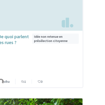
De quoi parlent
Idée non retenue en
présélection citoyenne
es rues ?
olha
1
0