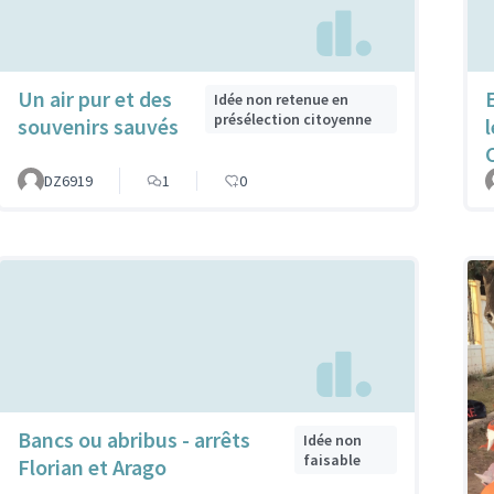
Un air pur et des
Idée non retenue en
présélection citoyenne
souvenirs sauvés
C
DZ6919
1
0
Bancs ou abribus - arrêts
Idée non
faisable
Florian et Arago