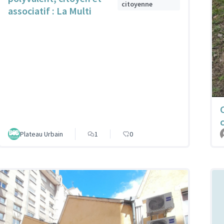
citoyenne
associatif : La Multi
Plateau Urbain
1
0