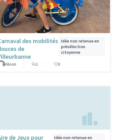
Carnaval des mobilités
Idée non retenue en
présélection
douces de
citoyenne
Villeurbanne
Alison
1
0
Aire de Jeux pour
Idée non retenue en