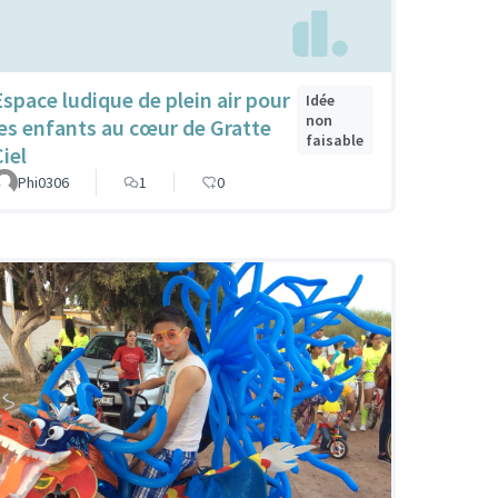
Espace ludique de plein air pour
Idée
non
les enfants au cœur de Gratte
faisable
iel
Phi0306
1
0