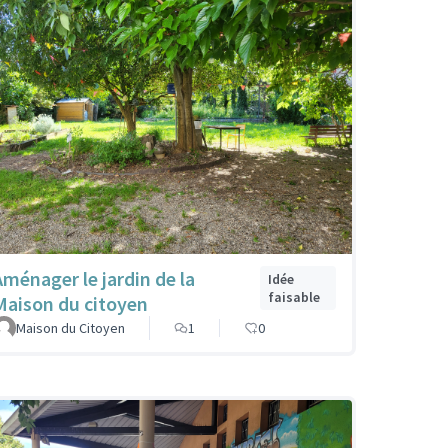
Aménager le jardin de la
Idée
faisable
Maison du citoyen
Maison du Citoyen
1
0