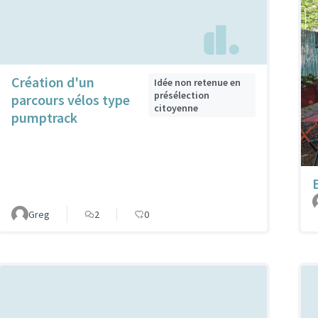
Création d'un
Idée non retenue en
présélection
parcours vélos type
citoyenne
pumptrack
Greg
2
0