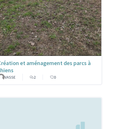
Création et aménagement des parcs à
chiens
VASSE
2
0