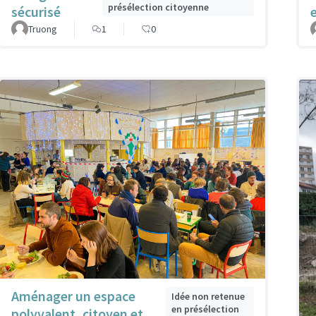
présélection citoyenne
sécurisé
Truong
1
0
Aménager un espace
Idée non retenue
en présélection
polyvalent, citoyen et