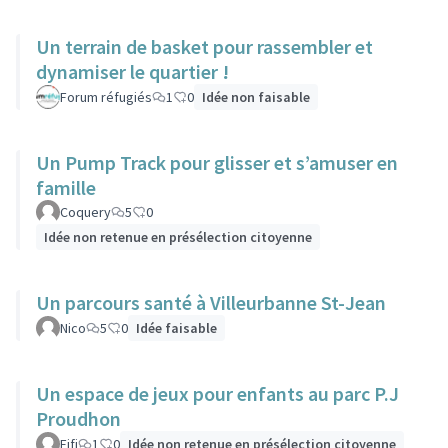
Un terrain de basket pour rassembler et
dynamiser le quartier !
Forum réfugiés
1
0
Idée non faisable
Un Pump Track pour glisser et s’amuser en
famille
Coquery
5
0
Idée non retenue en présélection citoyenne
Un parcours santé à Villeurbanne St-Jean
Nico
5
0
Idée faisable
Un espace de jeux pour enfants au parc P.J
Proudhon
Fifi
1
0
Idée non retenue en présélection citoyenne