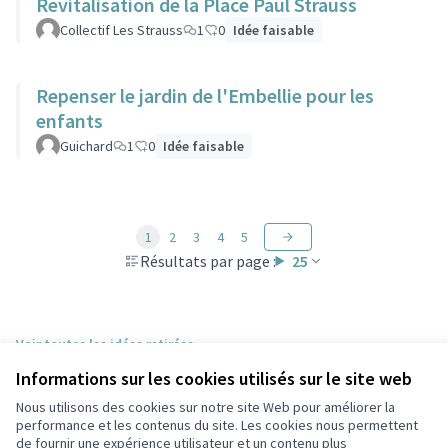
Revitalisation de la Place Paul Strauss
Collectif Les Strauss
1
0
Idée faisable
Repenser le jardin de l'Embellie pour les
enfants
Guichard
1
0
Idée faisable
1
2
3
4
5
Résultats par page :
25
Voir toutes les idées retirées
Informations sur les cookies utilisés sur le site web
Nous utilisons des cookies sur notre site Web pour améliorer la
Conditions d'utilisation
performance et les contenus du site. Les cookies nous permettent
Paramètres des cookies
de fournir une expérience utilisateur et un contenu plus
Participez Villeurbanne sur X
Participez Villeurbanne sur Facebook
Participez Villeurbanne sur Instagram
Participez Villeurbanne sur YouTube