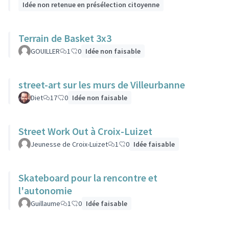
Idée non retenue en présélection citoyenne
Terrain de Basket 3x3
GOUILLER
1
0
Idée non faisable
street-art sur les murs de Villeurbanne
Diet
17
0
Idée non faisable
Street Work Out à Croix-Luizet
Jeunesse de Croix-Luizet
1
0
Idée faisable
Skateboard pour la rencontre et
l'autonomie
Guillaume
1
0
Idée faisable