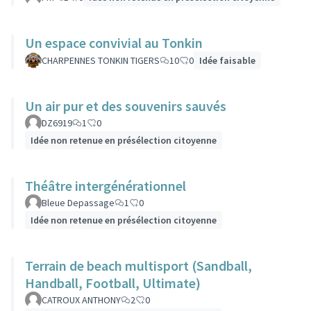
Un espace convivial au Tonkin
CHARPENNES TONKIN TIGERS
10
0
Idée faisable
Un air pur et des souvenirs sauvés
DZ6919
1
0
Idée non retenue en présélection citoyenne
Théâtre intergénérationnel
Bleue Depassage
1
0
Idée non retenue en présélection citoyenne
Terrain de beach multisport (Sandball,
Handball, Football, Ultimate)
CATROUX ANTHONY
2
0