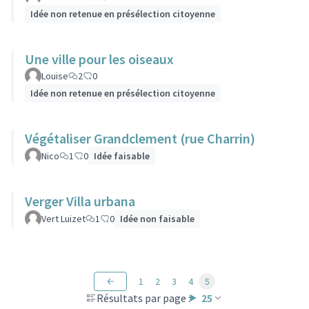
Idée non retenue en présélection citoyenne
Une ville pour les oiseaux
Louise
2
0
Idée non retenue en présélection citoyenne
Végétaliser Grandclement (rue Charrin)
Nico
1
0
Idée faisable
Verger Villa urbana
Vert Luizet
1
0
Idée non faisable
1
2
3
4
5
Résultats par page :
25