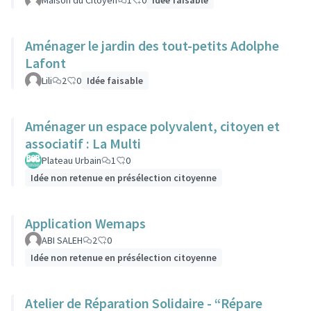
Maison du Citoyen
1
0
Idée faisable
Aménager le jardin des tout-petits Adolphe
Lafont
Lili
2
0
Idée faisable
Aménager un espace polyvalent, citoyen et
associatif : La Multi
Plateau Urbain
1
0
Idée non retenue en présélection citoyenne
Application Wemaps
ABI SALEH
2
0
Idée non retenue en présélection citoyenne
Atelier de Réparation Solidaire - “Répare