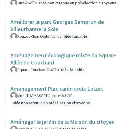
Ture
4
0
Idée non retenue en présélection citoyenne
Améliorer le parc Georges Semprun de
Villeurbanne la Soie
Pouzet-Klein Odile
1
0
Idée faisable
Aménagement écologique mixte du Square
Allée du Couchant
Square Couchant
4
0
Idée faisable
Amenagement Parc canin croix Luizet
Mme THOMASSET Aurore
3
0
Idée non retenue en présélection citoyenne
Aménager le jardin de la Maison du citoyen