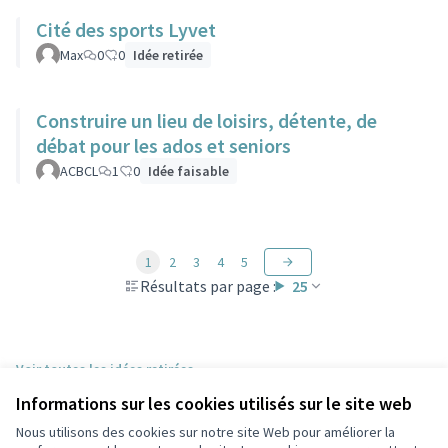
Cité des sports Lyvet
Max
0
0
Idée retirée
Construire un lieu de loisirs, détente, de
débat pour les ados et seniors
ACBCL
1
0
Idée faisable
1
2
3
4
5
Résultats par page :
25
Voir toutes les idées retirées
Informations sur les cookies utilisés sur le site web
Nous utilisons des cookies sur notre site Web pour améliorer la
Conditions d'utilisation