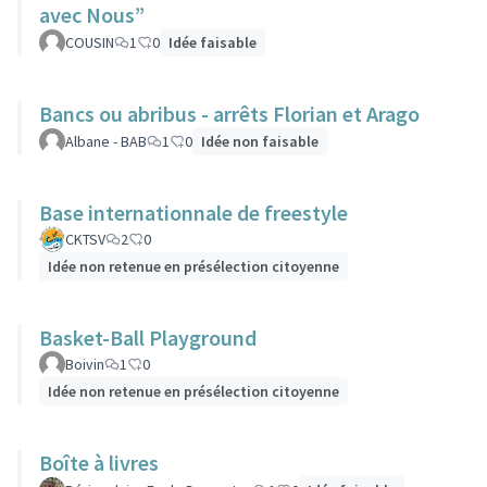
avec Nous”
COUSIN
1
0
Idée faisable
Bancs ou abribus - arrêts Florian et Arago
Albane - BAB
1
0
Idée non faisable
Base internationnale de freestyle
CKTSV
2
0
Idée non retenue en présélection citoyenne
Basket-Ball Playground
Boivin
1
0
Idée non retenue en présélection citoyenne
Boîte à livres