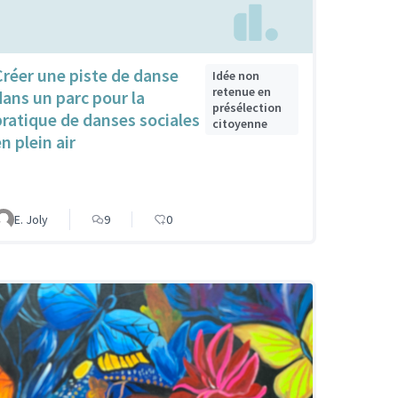
Créer une piste de danse
Idée non
retenue en
dans un parc pour la
présélection
pratique de danses sociales
citoyenne
n plein air
E. Joly
9
0