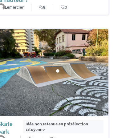
Lemercier
8
0
Skate
Idée non retenue en présélection
citoyenne
park