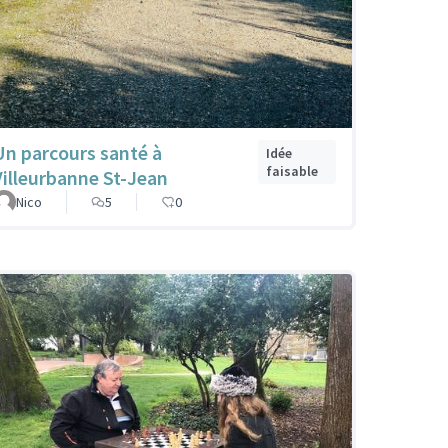
Un parcours santé à
Idée
faisable
Villeurbanne St-Jean
Nico
5
0