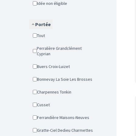
Idée non éligible
Portée
Tout
Perralière Grandclément
Cyprian
Buers Croix-Luizet
Bonnevay La Soie Les Brosses
Charpennes Tonkin
Cusset
Ferrandière Maisons-Neuves
Gratte-Ciel Dedieu Charmettes