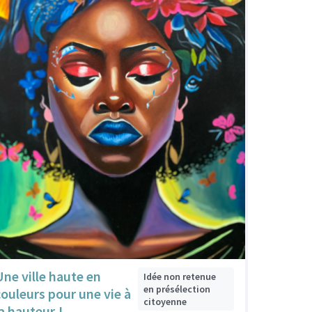
Une ville haute en
Idée non retenue
en présélection
couleurs pour une vie à
citoyenne
la hauteur !