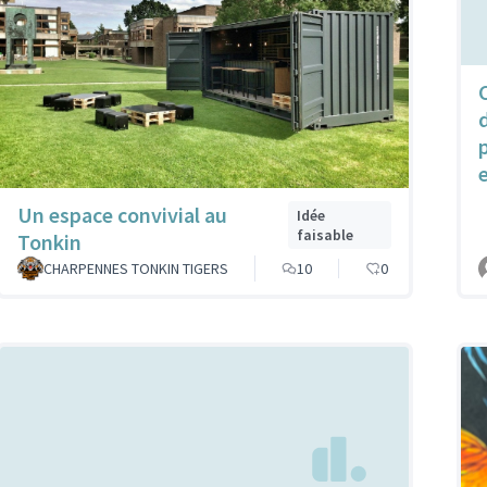
e
Un espace convivial au
Idée
faisable
Tonkin
CHARPENNES TONKIN TIGERS
10
0