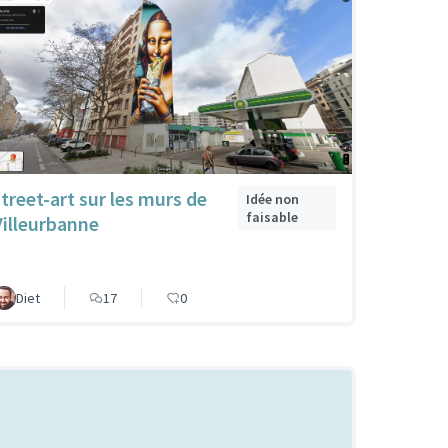
street-art sur les murs de
Idée non
faisable
Villeurbanne
Diet
17
0