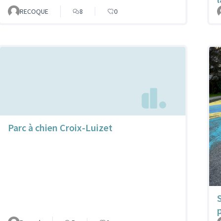
RECOQUE
8
0
Parc à chien Croix-Luizet