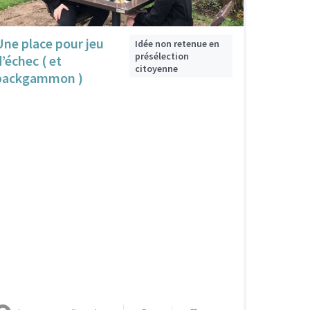
Une place pour jeu
Idée non retenue en
présélection
d’échec ( et
citoyenne
backgammon )