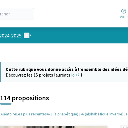
Aide
Menu utilisateur
 2024-2025
/
Cette rubrique vous donne accès à l'ensemble des idées dé
Découvrez les 15 projets lauréats
ici
!
(S'ouvre dans un nouvel on
114 propositions
Aléatoire
Les plus récentes
A-Z (alphabétique)
Z-A (alphabétique inverse)
Le