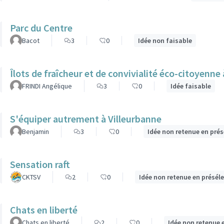
Parc du Centre
Bacot
3
0
Idée non faisable
Îlots de fraîcheur et de convivialité éco-citoyenne
FRINDI Angélique
3
0
Idée faisable
S'équiper autrement à Villeurbanne
Benjamin
3
0
Idée non retenue en pré
Sensation raft
CKTSV
2
0
Idée non retenue en présél
Chats en liberté
Chats en liberté
2
0
Idée non retenue 