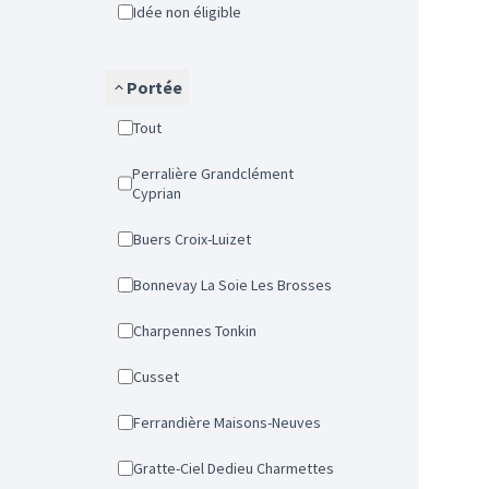
Idée non éligible
Portée
Tout
Perralière Grandclément
Cyprian
Buers Croix-Luizet
Bonnevay La Soie Les Brosses
Charpennes Tonkin
Cusset
Ferrandière Maisons-Neuves
Gratte-Ciel Dedieu Charmettes