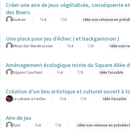
Créer une aire de jeux végétalisée, conséquente et 
des Buers.
Audrain
4
0
Idée non retenue en présé
Une place pour jeu d’échec ( et backgammon )
Minas Der Mardirossian
4
0
Idée non r
Aménagement écologique mixte du Square Allée 
Square Couchant
4
0
Idée faisable
Création d'un lieu artistique et culturel ouvert à 
La cabane à Fanfan
4
0
Idée faisable
Aire de jeu
Ture
4
0
Idée non retenue en présélec