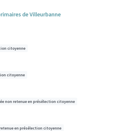
 primaires de Villeurbanne
tion citoyenne
tion citoyenne
dée non retenue en présélection citoyenne
retenue en présélection citoyenne