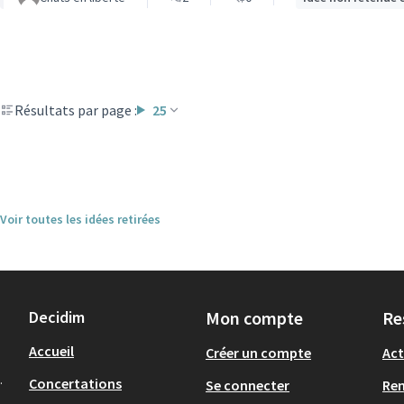
Résultats par page :
25
Voir toutes les idées retirées
Decidim
Mon compte
Re
Accueil
Créer un compte
Act
.
Concertations
Se connecter
Re