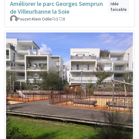
Améliorer le parc Georges Semprun
Idée
faisable
de Villeurbanne la Soie
Pouzet-Klein Odile
1
0