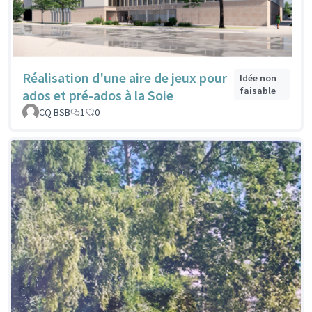
Réalisation d'une aire de jeux pour
Idée non
faisable
ados et pré-ados à la Soie
CQ BSB
1
0