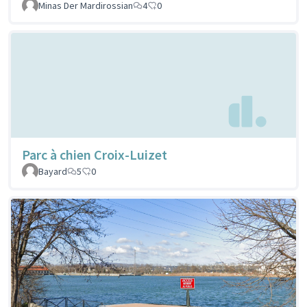
Minas Der Mardirossian
4
0
Parc à chien Croix-Luizet
Bayard
5
0