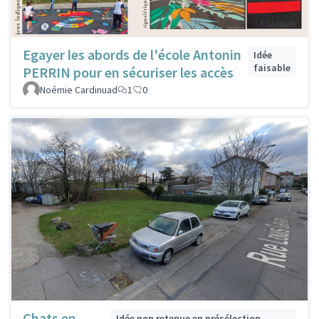
Egayer les abords de l'école Antonin
Idée
faisable
PERRIN pour en sécuriser les accès
Noémie Cardinuad
1
0
Chats en
Idée non retenue en présélection