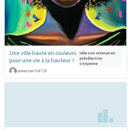
Une ville haute en couleurs
Idée non retenue en
présélection
pour une vie à la hauteur !
citoyenne
Lemercier
8
0