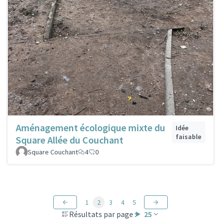
Aménagement écologique mixte du
Idée
faisable
Square Allée du Couchant
Square Couchant
4
0
1
2
3
4
5
Résultats par page :
25