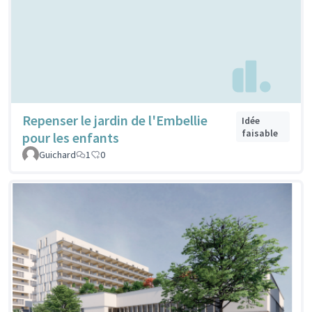
Repenser le jardin de l'Embellie
Idée
faisable
pour les enfants
Guichard
1
0