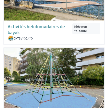
Activités hebdomadaires de
Idée non
faisable
kayak
CKTSV
2
0