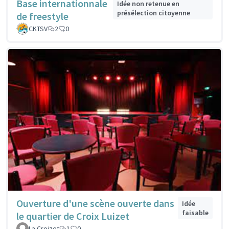
Base internationnale
Idée non retenue en
présélection citoyenne
de freestyle
CKTSV
2
0
Ouverture d'une scène ouverte dans
Idée
faisable
le quartier de Croix Luizet
La Croizet
1
0