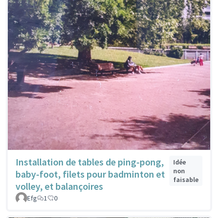
Installation de tables de ping-pong,
Idée
non
baby-foot, filets pour badminton et
faisable
volley, et balançoires
Efg
1
0