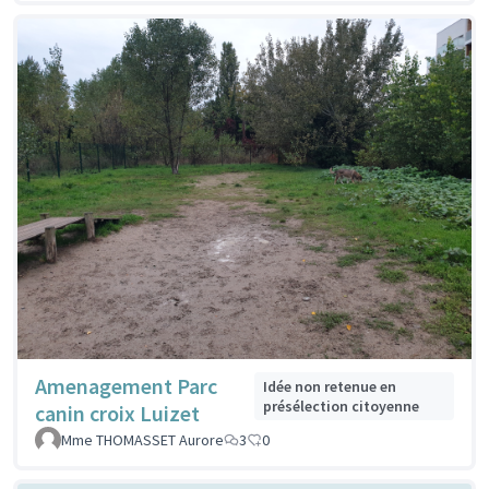
Amenagement Parc
Idée non retenue en
présélection citoyenne
canin croix Luizet
Mme THOMASSET Aurore
3
0