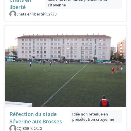
citoyenne
liberté
Chats en liberté
2
0
Réfection du stade
Idée non retenue en
présélection citoyenne
Séverine aux Brosses
CQ BSB
2
0