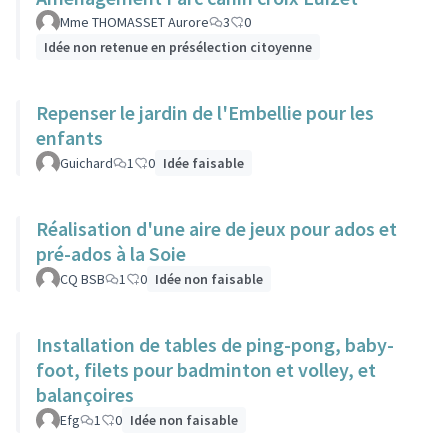
Mme THOMASSET Aurore
3
0
Idée non retenue en présélection citoyenne
Repenser le jardin de l'Embellie pour les
enfants
Guichard
1
0
Idée faisable
Réalisation d'une aire de jeux pour ados et
pré-ados à la Soie
CQ BSB
1
0
Idée non faisable
Installation de tables de ping-pong, baby-
foot, filets pour badminton et volley, et
balançoires
Efg
1
0
Idée non faisable