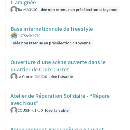
L araignée
Ture
3
0
Idée non retenue en présélection citoyenne
Base internationnale de freestyle
CKTSV
2
0
Idée non retenue en présélection citoyenne
Ouverture d'une scène ouverte dans le
quartier de Croix Luizet
La Croizet
1
0
Idée faisable
Atelier de Réparation Solidaire - “Répare
avec Nous”
COUSIN
1
0
Idée faisable
Amenagement Parc canin croix Luizet