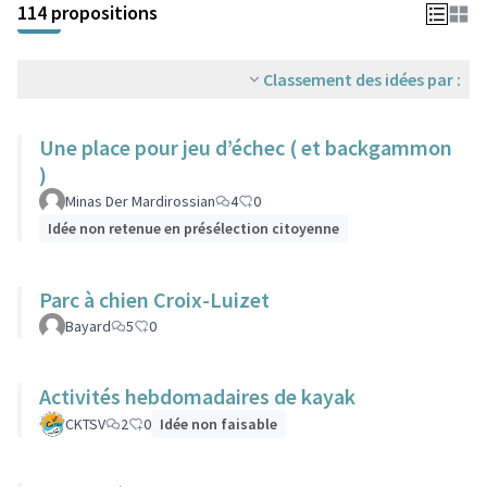
114 propositions
Classement des idées par :
Une place pour jeu d’échec ( et backgammon
)
Minas Der Mardirossian
4
0
Idée non retenue en présélection citoyenne
Parc à chien Croix-Luizet
Bayard
5
0
Activités hebdomadaires de kayak
CKTSV
2
0
Idée non faisable