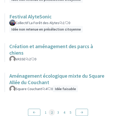
Festival AlyteSonic
Collectif La Forêt des Alytes
1
0
Idée non retenue en présélection citoyenne
Création et aménagement des parcs à
chiens
VASSE
2
0
Aménagement écologique mixte du Square
Allée du Couchant
Square Couchant
4
0
Idée faisable
1
2
3
4
5