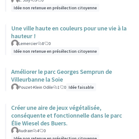
E. Joly
9
0
Idée non retenue en présélection citoyenne
Une ville haute en couleurs pour une vie à la
hauteur !
Lemercier
8
0
Idée non retenue en présélection citoyenne
Améliorer le parc Georges Semprun de
Villeurbanne la Soie
Pouzet-Klein Odile
1
0
Idée faisable
Créer une aire de jeux végétalisée,
conséquente et fonctionnelle dans le parc
Élie Wiesel des Buers.
Audrain
4
0
Idée non retenue en présélection citoyenne