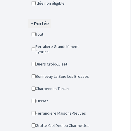
Idée non éligible
Portée
Tout
Perralière Grandclément
Cyprian
Buers Croix-Luizet
Bonnevay La Soie Les Brosses
Charpennes Tonkin
Cusset
Ferrandière Maisons-Neuves
Gratte-Ciel Dedieu Charmettes