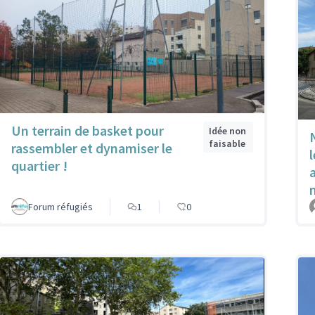
Un terrain de basket pour
Idée non
faisable
rassembler et dynamiser le
quartier !
Forum réfugiés
1
0