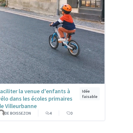
faciliter la venue d'enfants à
Idée
faisable
vélo dans les écoles primaires
de Villeurbanne
DE BOISSEZON
4
0