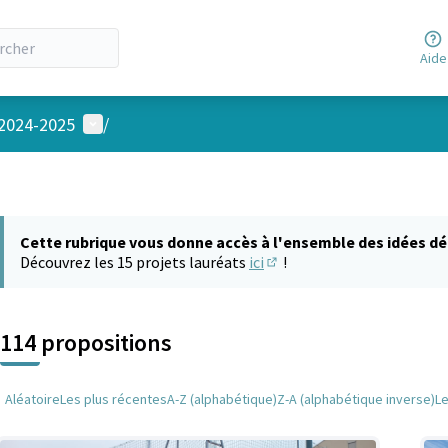
Aide
Menu utilisateur
 2024-2025
/
Cette rubrique vous donne accès à l'ensemble des idées dé
Découvrez les 15 projets lauréats
ici
!
(S'ouvre dans un nouvel on
114 propositions
Aléatoire
Les plus récentes
A-Z (alphabétique)
Z-A (alphabétique inverse)
L