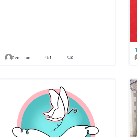
Demaison
1
0