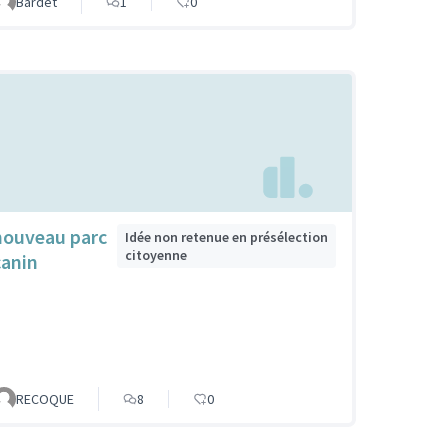
Bardet
1
0
nouveau parc
Idée non retenue en présélection
citoyenne
canin
RECOQUE
8
0