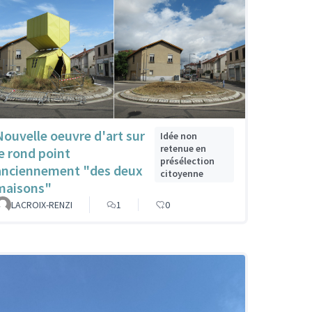
Nouvelle oeuvre d'art sur
Idée non
retenue en
le rond point
présélection
anciennement "des deux
citoyenne
maisons"
LACROIX-RENZI
1
0