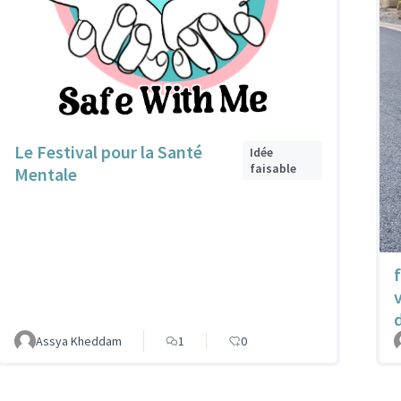
Le Festival pour la Santé
Idée
faisable
Mentale
Assya Kheddam
1
0