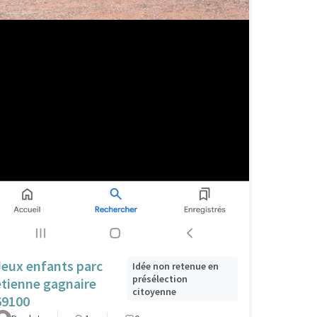
Jeux enfants parc
Idée non retenue en
présélection
etienne gagnaire
citoyenne
69100