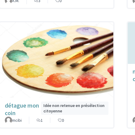
A.M.
3
0
détague mon
Idée non retenue en présélection
citoyenne
coin
mcibi
1
0