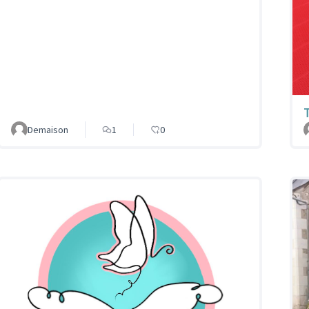
Demaison
1
0