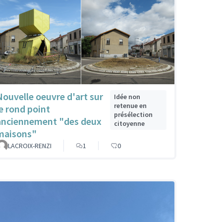
Nouvelle oeuvre d'art sur
Idée non
retenue en
le rond point
présélection
anciennement "des deux
citoyenne
maisons"
LACROIX-RENZI
1
0