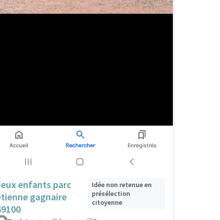
Jeux enfants parc
Idée non retenue en
présélection
etienne gagnaire
citoyenne
69100