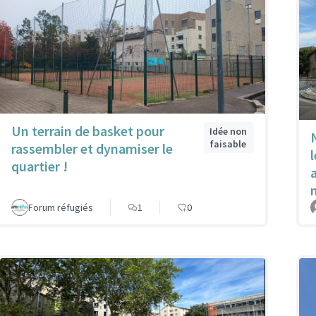
Un terrain de basket pour
Idée non
faisable
rassembler et dynamiser le
quartier !
Forum réfugiés
1
0