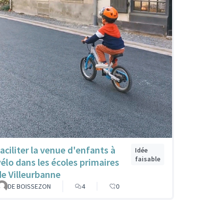
faciliter la venue d'enfants à
Idée
faisable
vélo dans les écoles primaires
de Villeurbanne
DE BOISSEZON
4
0