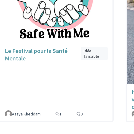
Le Festival pour la Santé
Idée
faisable
Mentale
Assya Kheddam
1
0