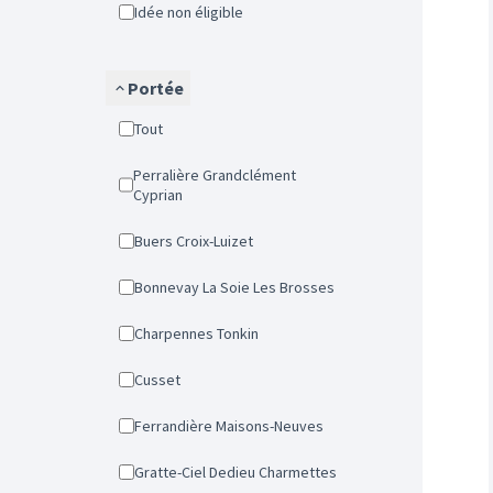
Idée non éligible
Portée
Tout
Perralière Grandclément
Cyprian
Buers Croix-Luizet
Bonnevay La Soie Les Brosses
Charpennes Tonkin
Cusset
Ferrandière Maisons-Neuves
Gratte-Ciel Dedieu Charmettes