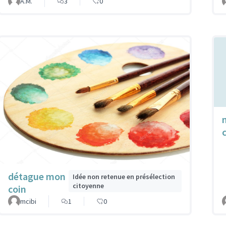
A.M.
3
0
détague mon
Idée non retenue en présélection
citoyenne
coin
mcibi
1
0