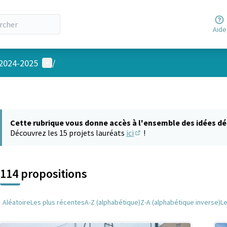
Aide
Menu utilisateur
 2024-2025
/
Cette rubrique vous donne accès à l'ensemble des idées dé
Découvrez les 15 projets lauréats
ici
!
(S'ouvre dans un nouvel on
114 propositions
Aléatoire
Les plus récentes
A-Z (alphabétique)
Z-A (alphabétique inverse)
L