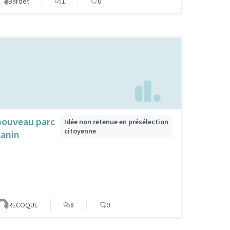
Bardet
1
0
nouveau parc
Idée non retenue en présélection
citoyenne
canin
RECOQUE
8
0