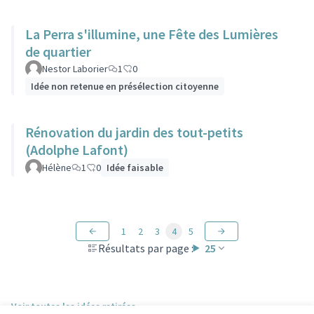
La Perra s'illumine, une Fête des Lumières
de quartier
Nestor Laborier
1
0
Idée non retenue en présélection citoyenne
Rénovation du jardin des tout-petits
(Adolphe Lafont)
Hélène
1
0
Idée faisable
1
2
3
4
5
Résultats par page :
25
Voir toutes les idées retirées