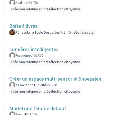
Khalilou
1
0
Idée non retenue en présélection citoyenne
Boîte à livres
Périscolaire Ecole Descartes
1
0
Idée faisable
Lumières intelligentes
Ferandiere
1
0
Idée non retenue en présélection citoyenne
Créer un espace multi sensoriel Snoezelen
Association Ludicité
2
0
Idée non retenue en présélection citoyenne
Muriel une femme debout
Fayard
1
0